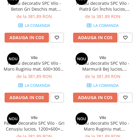
Panou decorativ SPC Vilo -
Panou decorativ SPC Vilo -
Beton Gri Deschis mat,
Piatră Gri Închis lucios,
600×300×4 mm, 2.34 mp/cutie
600×300×4 mm, 2.34 mp/cutie
de la 381,89 RON
de la 381,89 RON
(13 panouri)
(13 panouri)
LA COMANDA
LA COMANDA
ADAUGA IN COS
ADAUGA IN COS
Vilo
Vilo
NOU
NOU
Panou decorativ SPC Vilo -
Panou decorativ SPC Vilo -
Maro Ruginiu mat, 600×300×4
Marmură Bej lucios,
mm, 2.34 mp/cutie (13
600×300×4 mm, 2.34 mp/cutie
de la 381,89 RON
de la 381,89 RON
panouri)
(13 panouri)
LA COMANDA
LA COMANDA
ADAUGA IN COS
ADAUGA IN COS
Vilo
Vilo
NOU
NOU
Panou decorativ SPC Vilo - Gri
Panou decorativ SPC Vilo -
Cenușiu lucios, 1200×600×4
Maro Ruginiu mat,
mm, 2.88 mp/cutie (4 panouri)
1200×600×4 mm, 2.88
de la 381,89 RON
de la 381,89 RON