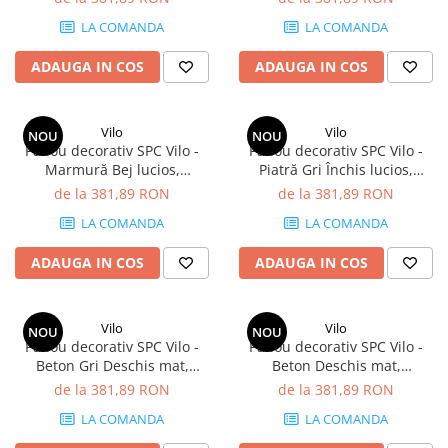
mp/cutie (4 panouri)
LA COMANDA
LA COMANDA
ADAUGA IN COS
ADAUGA IN COS
Vilo
Vilo
NOU
NOU
Panou decorativ SPC Vilo -
Panou decorativ SPC Vilo -
Marmură Bej lucios,
Piatră Gri Închis lucios,
1200×600×4 mm, 2.88
1200×600×4 mm, 2.88
de la 381,89 RON
de la 381,89 RON
mp/cutie (4 panouri)
mp/cutie (4 panouri)
LA COMANDA
LA COMANDA
ADAUGA IN COS
ADAUGA IN COS
Vilo
Vilo
NOU
NOU
Panou decorativ SPC Vilo -
Panou decorativ SPC Vilo -
Beton Gri Deschis mat,
Beton Deschis mat,
1200×600×4 mm, 2.88
1200×600×4 mm, 2.88
de la 381,89 RON
de la 381,89 RON
mp/cutie (4 panouri)
mp/cutie (4 panouri)
LA COMANDA
LA COMANDA