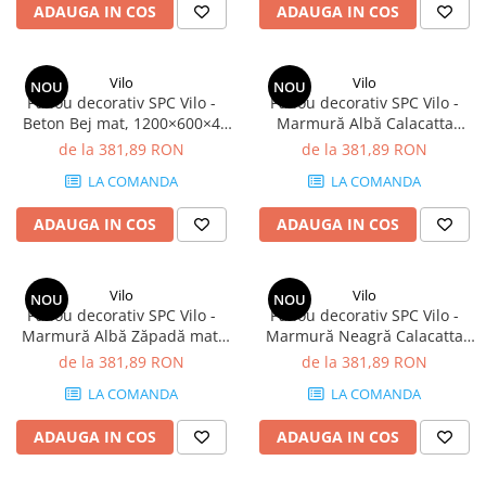
ADAUGA IN COS
ADAUGA IN COS
Vilo
Vilo
NOU
NOU
Panou decorativ SPC Vilo -
Panou decorativ SPC Vilo -
Beton Bej mat, 1200×600×4
Marmură Albă Calacatta
mm, 2.88 mp/cutie (4 panouri)
lucios, 1200×600×4 mm, 2.88
de la 381,89 RON
de la 381,89 RON
mp/cutie (4 panouri)
LA COMANDA
LA COMANDA
ADAUGA IN COS
ADAUGA IN COS
Vilo
Vilo
NOU
NOU
Panou decorativ SPC Vilo -
Panou decorativ SPC Vilo -
Marmură Albă Zăpadă mat,
Marmură Neagră Calacatta
1200×600×4 mm, 2.88
lucios, 1200×600×4 mm, 2.88
de la 381,89 RON
de la 381,89 RON
mp/cutie (4 panouri)
mp/cutie (4 panouri)
LA COMANDA
LA COMANDA
ADAUGA IN COS
ADAUGA IN COS