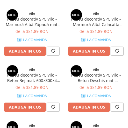
Vilo
Vilo
NOU
NOU
Panou decorativ SPC Vilo -
Panou decorativ SPC Vilo -
Marmură Albă Zăpadă mat,
Marmură Albă Calacatta
600×300×4 mm, 2.34 mp/cutie
lucios, 600×300×4 mm, 2.34
de la 381,89 RON
de la 381,89 RON
(13 panouri)
mp/cutie (13 panouri)
LA COMANDA
LA COMANDA
ADAUGA IN COS
ADAUGA IN COS
Vilo
Vilo
NOU
NOU
Panou decorativ SPC Vilo -
Panou decorativ SPC Vilo -
Beton Bej mat, 600×300×4
Beton Deschis mat,
mm, 2.34 mp/cutie (13
600×300×4 mm, 2.34 mp/cutie
de la 381,89 RON
de la 381,89 RON
panouri)
(13 panouri)
LA COMANDA
LA COMANDA
ADAUGA IN COS
ADAUGA IN COS
Vilo
Vilo
NOU
NOU