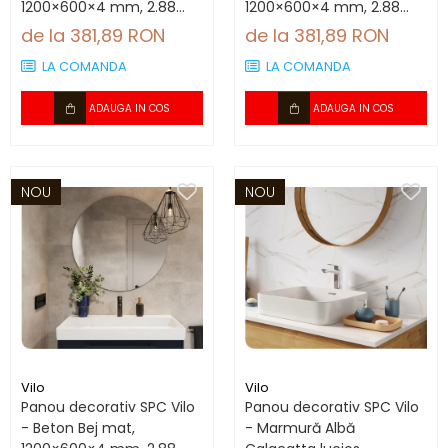
1200×600×4 mm, 2.88
1200×600×4 mm, 2.88
mp/cutie (4 panouri)
mp/cutie (4 panouri)
de la 381,89 RON
de la 381,89 RON
LA COMANDA
LA COMANDA
ADAUGA IN COS
ADAUGA IN COS
NOU
NOU
Vilo
Vilo
Panou decorativ SPC Vilo
Panou decorativ SPC Vilo
- Beton Bej mat,
- Marmură Albă