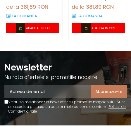
2.88 mp/cutie (4
1200×600×4 mm, 2.88
de la 381,89 RON
de la 381,89 RON
panouri)
mp/cutie (4 panouri)
LA COMANDA
LA COMANDA
ADAUGA IN COS
ADAUGA IN COS
Newsletter
Nu rata ofertele si promotiile noastre
Vreau să mă abonez la newsletter cu promoțiile magazinului. Sunt
de acord cu prelucrarea datelor mele personale conform
Politicii de
Confidentialitate