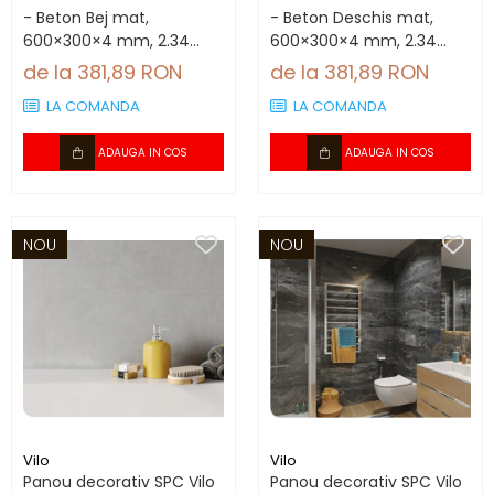
- Beton Bej mat,
- Beton Deschis mat,
600×300×4 mm, 2.34
600×300×4 mm, 2.34
mp/cutie (13 panouri)
mp/cutie (13 panouri)
de la 381,89 RON
de la 381,89 RON
LA COMANDA
LA COMANDA
ADAUGA IN COS
ADAUGA IN COS
NOU
NOU
Vilo
Vilo
Panou decorativ SPC Vilo
Panou decorativ SPC Vilo