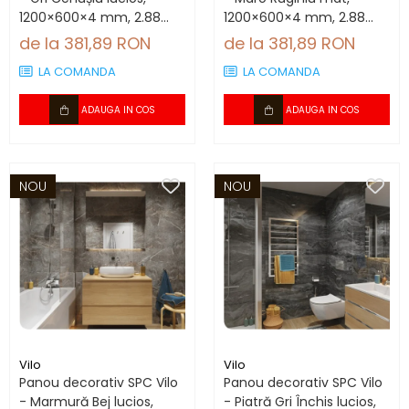
1200×600×4 mm, 2.88
1200×600×4 mm, 2.88
mp/cutie (4 panouri)
mp/cutie (4 panouri)
de la 381,89 RON
de la 381,89 RON
LA COMANDA
LA COMANDA
ADAUGA IN COS
ADAUGA IN COS
NOU
NOU
Vilo
Vilo
Panou decorativ SPC Vilo
Panou decorativ SPC Vilo
- Marmură Bej lucios,
- Piatră Gri Închis lucios,