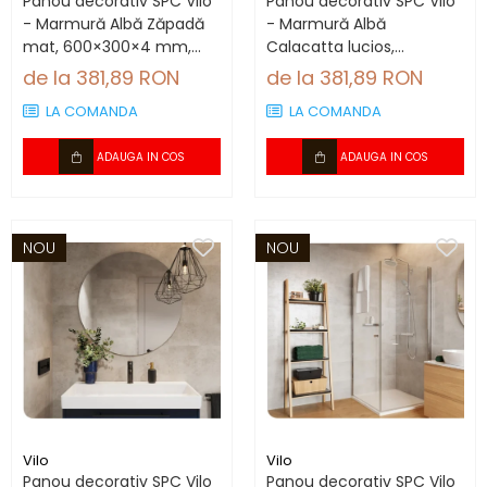
Panou decorativ SPC Vilo
Panou decorativ SPC Vilo
- Marmură Albă Zăpadă
- Marmură Albă
mat, 600×300×4 mm,
Calacatta lucios,
2.34 mp/cutie (13
600×300×4 mm, 2.34
de la 381,89 RON
de la 381,89 RON
panouri)
mp/cutie (13 panouri)
LA COMANDA
LA COMANDA
ADAUGA IN COS
ADAUGA IN COS
NOU
NOU
Vilo
Vilo
Panou decorativ SPC Vilo
Panou decorativ SPC Vilo