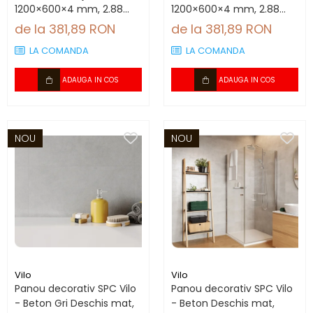
1200×600×4 mm, 2.88
1200×600×4 mm, 2.88
mp/cutie (4 panouri)
mp/cutie (4 panouri)
de la 381,89 RON
de la 381,89 RON
LA COMANDA
LA COMANDA
ADAUGA IN COS
ADAUGA IN COS
NOU
NOU
Vilo
Vilo
Panou decorativ SPC Vilo
Panou decorativ SPC Vilo
- Beton Gri Deschis mat,
- Beton Deschis mat,