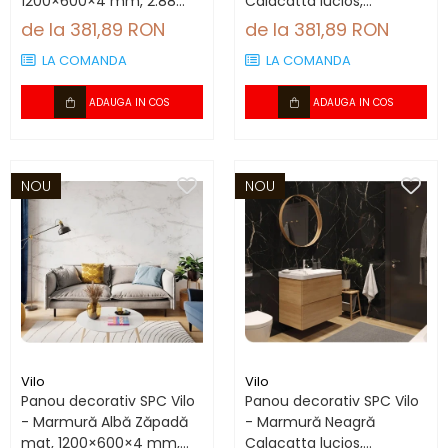
1200×600×4 mm, 2.88
Calacatta lucios,
mp/cutie (4 panouri)
1200×600×4 mm, 2.88
de la 381,89 RON
de la 381,89 RON
mp/cutie (4 panouri)
LA COMANDA
LA COMANDA
ADAUGA IN COS
ADAUGA IN COS
NOU
NOU
Vilo
Vilo
Panou decorativ SPC Vilo
Panou decorativ SPC Vilo
- Marmură Albă Zăpadă
- Marmură Neagră
mat, 1200×600×4 mm,
Calacatta lucios,