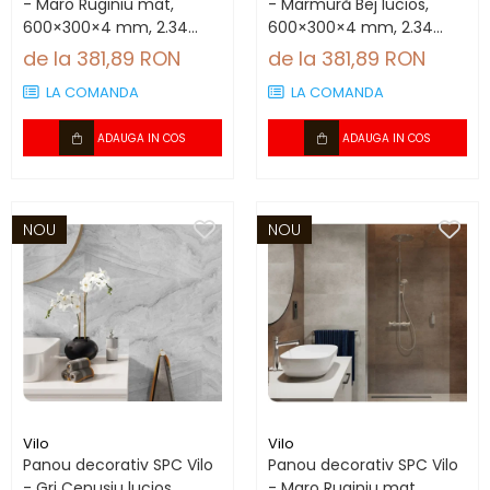
- Maro Ruginiu mat,
- Marmură Bej lucios,
600×300×4 mm, 2.34
600×300×4 mm, 2.34
mp/cutie (13 panouri)
mp/cutie (13 panouri)
de la 381,89 RON
de la 381,89 RON
LA COMANDA
LA COMANDA
ADAUGA IN COS
ADAUGA IN COS
NOU
NOU
Vilo
Vilo
Panou decorativ SPC Vilo
Panou decorativ SPC Vilo
- Gri Cenușiu lucios,
- Maro Ruginiu mat,