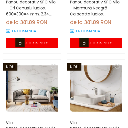
Panou decorativ SPC Vilo
Panou decorativ SPC Vilo
- Gri Cenușiu lucios,
- Marmură Neagră
600×300×4 mm, 2.34
Calacatta lucios,
mp/cutie (13 panouri)
600×300×4 mm, 2.34
de la 381,89 RON
de la 381,89 RON
mp/cutie (13 panouri)
LA COMANDA
LA COMANDA
ADAUGA IN COS
ADAUGA IN COS
NOU
NOU
Vilo
Vilo