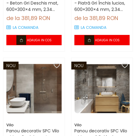
- Beton Gri Deschis mat,
- Piatră Gri Închis lucios,
600×300×4 mm, 2.34
600×300×4 mm, 2.34
mp/cutie (13 panouri)
mp/cutie (13 panouri)
de la 381,89 RON
de la 381,89 RON
LA COMANDA
LA COMANDA
ADAUGA IN COS
ADAUGA IN COS
NOU
NOU
Vilo
Vilo
Panou decorativ SPC Vilo
Panou decorativ SPC Vilo