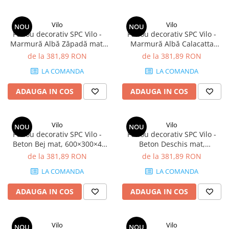
Vilo
Vilo
NOU
NOU
Panou decorativ SPC Vilo -
Panou decorativ SPC Vilo -
Marmură Albă Zăpadă mat,
Marmură Albă Calacatta
600×300×4 mm, 2.34 mp/cutie
lucios, 600×300×4 mm, 2.34
de la 381,89 RON
de la 381,89 RON
(13 panouri)
mp/cutie (13 panouri)
LA COMANDA
LA COMANDA
ADAUGA IN COS
ADAUGA IN COS
Vilo
Vilo
NOU
NOU
Panou decorativ SPC Vilo -
Panou decorativ SPC Vilo -
Beton Bej mat, 600×300×4
Beton Deschis mat,
mm, 2.34 mp/cutie (13
600×300×4 mm, 2.34 mp/cutie
de la 381,89 RON
de la 381,89 RON
panouri)
(13 panouri)
LA COMANDA
LA COMANDA
ADAUGA IN COS
ADAUGA IN COS
Vilo
Vilo
NOU
NOU