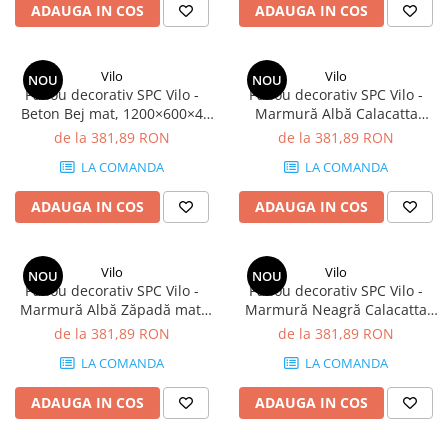
ADAUGA IN COS
ADAUGA IN COS
Vilo
Vilo
NOU
NOU
Panou decorativ SPC Vilo -
Panou decorativ SPC Vilo -
Beton Bej mat, 1200×600×4
Marmură Albă Calacatta
mm, 2.88 mp/cutie (4 panouri)
lucios, 1200×600×4 mm, 2.88
de la 381,89 RON
de la 381,89 RON
mp/cutie (4 panouri)
LA COMANDA
LA COMANDA
ADAUGA IN COS
ADAUGA IN COS
Vilo
Vilo
NOU
NOU
Panou decorativ SPC Vilo -
Panou decorativ SPC Vilo -
Marmură Albă Zăpadă mat,
Marmură Neagră Calacatta
1200×600×4 mm, 2.88
lucios, 1200×600×4 mm, 2.88
de la 381,89 RON
de la 381,89 RON
mp/cutie (4 panouri)
mp/cutie (4 panouri)
LA COMANDA
LA COMANDA
ADAUGA IN COS
ADAUGA IN COS