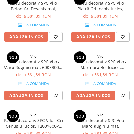
Panou decorativ SPC Vilo -
Panou decorativ SPC Vilo -
Beton Gri Deschis mat,
Piatră Gri Închis lucios,
600×300×4 mm, 2.34 mp/cutie
600×300×4 mm, 2.34 mp/cutie
de la 381,89 RON
de la 381,89 RON
(13 panouri)
(13 panouri)
LA COMANDA
LA COMANDA
ADAUGA IN COS
ADAUGA IN COS
Vilo
Vilo
NOU
NOU
Panou decorativ SPC Vilo -
Panou decorativ SPC Vilo -
Maro Ruginiu mat, 600×300×4
Marmură Bej lucios,
mm, 2.34 mp/cutie (13
600×300×4 mm, 2.34 mp/cutie
de la 381,89 RON
de la 381,89 RON
panouri)
(13 panouri)
LA COMANDA
LA COMANDA
ADAUGA IN COS
ADAUGA IN COS
Vilo
Vilo
NOU
NOU
Panou decorativ SPC Vilo - Gri
Panou decorativ SPC Vilo -
Cenușiu lucios, 1200×600×4
Maro Ruginiu mat,
mm, 2.88 mp/cutie (4 panouri)
1200×600×4 mm, 2.88
de la 381,89 RON
de la 381,89 RON