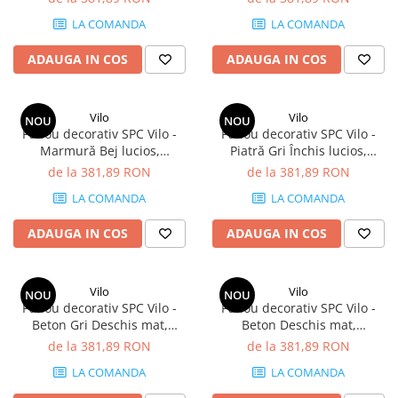
mp/cutie (4 panouri)
LA COMANDA
LA COMANDA
ADAUGA IN COS
ADAUGA IN COS
Vilo
Vilo
NOU
NOU
Panou decorativ SPC Vilo -
Panou decorativ SPC Vilo -
Marmură Bej lucios,
Piatră Gri Închis lucios,
1200×600×4 mm, 2.88
1200×600×4 mm, 2.88
de la 381,89 RON
de la 381,89 RON
mp/cutie (4 panouri)
mp/cutie (4 panouri)
LA COMANDA
LA COMANDA
ADAUGA IN COS
ADAUGA IN COS
Vilo
Vilo
NOU
NOU
Panou decorativ SPC Vilo -
Panou decorativ SPC Vilo -
Beton Gri Deschis mat,
Beton Deschis mat,
1200×600×4 mm, 2.88
1200×600×4 mm, 2.88
de la 381,89 RON
de la 381,89 RON
mp/cutie (4 panouri)
mp/cutie (4 panouri)
LA COMANDA
LA COMANDA