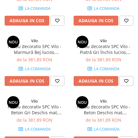
mp/cutie (4 panouri)
LA COMANDA
LA COMANDA
ADAUGA IN COS
ADAUGA IN COS
Vilo
Vilo
NOU
NOU
Panou decorativ SPC Vilo -
Panou decorativ SPC Vilo -
Marmură Bej lucios,
Piatră Gri Închis lucios,
1200×600×4 mm, 2.88
1200×600×4 mm, 2.88
de la 381,89 RON
de la 381,89 RON
mp/cutie (4 panouri)
mp/cutie (4 panouri)
LA COMANDA
LA COMANDA
ADAUGA IN COS
ADAUGA IN COS
Vilo
Vilo
NOU
NOU
Panou decorativ SPC Vilo -
Panou decorativ SPC Vilo -
Beton Gri Deschis mat,
Beton Deschis mat,
1200×600×4 mm, 2.88
1200×600×4 mm, 2.88
de la 381,89 RON
de la 381,89 RON
mp/cutie (4 panouri)
mp/cutie (4 panouri)
LA COMANDA
LA COMANDA