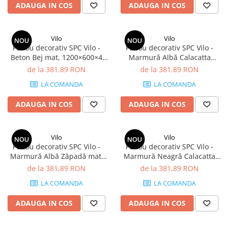
ADAUGA IN COS
ADAUGA IN COS
Vilo
Vilo
NOU
NOU
Panou decorativ SPC Vilo -
Panou decorativ SPC Vilo -
Beton Bej mat, 1200×600×4
Marmură Albă Calacatta
mm, 2.88 mp/cutie (4 panouri)
lucios, 1200×600×4 mm, 2.88
de la 381,89 RON
de la 381,89 RON
mp/cutie (4 panouri)
LA COMANDA
LA COMANDA
ADAUGA IN COS
ADAUGA IN COS
Vilo
Vilo
NOU
NOU
Panou decorativ SPC Vilo -
Panou decorativ SPC Vilo -
Marmură Albă Zăpadă mat,
Marmură Neagră Calacatta
1200×600×4 mm, 2.88
lucios, 1200×600×4 mm, 2.88
de la 381,89 RON
de la 381,89 RON
mp/cutie (4 panouri)
mp/cutie (4 panouri)
LA COMANDA
LA COMANDA
ADAUGA IN COS
ADAUGA IN COS