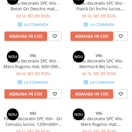
Panou decorativ SPC Vilo -
Panou decorativ SPC Vilo -
Beton Gri Deschis mat,
Piatră Gri Închis lucios,
600×300×4 mm, 2.34 mp/cutie
600×300×4 mm, 2.34 mp/cutie
de la 381,89 RON
de la 381,89 RON
(13 panouri)
(13 panouri)
LA COMANDA
LA COMANDA
ADAUGA IN COS
ADAUGA IN COS
Vilo
Vilo
NOU
NOU
Panou decorativ SPC Vilo -
Panou decorativ SPC Vilo -
Maro Ruginiu mat, 600×300×4
Marmură Bej lucios,
mm, 2.34 mp/cutie (13
600×300×4 mm, 2.34 mp/cutie
de la 381,89 RON
de la 381,89 RON
panouri)
(13 panouri)
LA COMANDA
LA COMANDA
ADAUGA IN COS
ADAUGA IN COS
Vilo
Vilo
NOU
NOU
Panou decorativ SPC Vilo - Gri
Panou decorativ SPC Vilo -
Cenușiu lucios, 1200×600×4
Maro Ruginiu mat,
mm, 2.88 mp/cutie (4 panouri)
1200×600×4 mm, 2.88
de la 381,89 RON
de la 381,89 RON