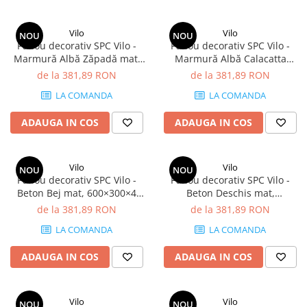
Vilo
Vilo
NOU
NOU
Panou decorativ SPC Vilo -
Panou decorativ SPC Vilo -
Marmură Albă Zăpadă mat,
Marmură Albă Calacatta
600×300×4 mm, 2.34 mp/cutie
lucios, 600×300×4 mm, 2.34
de la 381,89 RON
de la 381,89 RON
(13 panouri)
mp/cutie (13 panouri)
LA COMANDA
LA COMANDA
ADAUGA IN COS
ADAUGA IN COS
Vilo
Vilo
NOU
NOU
Panou decorativ SPC Vilo -
Panou decorativ SPC Vilo -
Beton Bej mat, 600×300×4
Beton Deschis mat,
mm, 2.34 mp/cutie (13
600×300×4 mm, 2.34 mp/cutie
de la 381,89 RON
de la 381,89 RON
panouri)
(13 panouri)
LA COMANDA
LA COMANDA
ADAUGA IN COS
ADAUGA IN COS
Vilo
Vilo
NOU
NOU