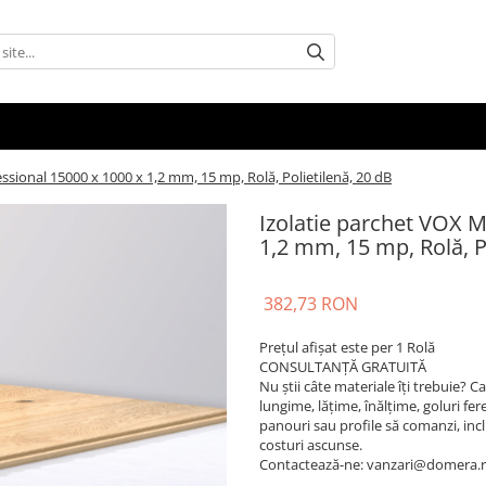
sional 15000 x 1000 x 1,2 mm, 15 mp, Rolă, Polietilenă, 20 dB
Izolatie parchet VOX 
1,2 mm, 15 mp, Rolă, P
382,73 RON
Prețul afișat este per 1 Rolă
CONSULTANȚĂ GRATUITĂ
Nu știi câte materiale îți trebuie? 
lungime, lățime, înălțime, goluri fere
panouri sau profile să comanzi, inclusi
costuri ascunse.
Contactează-ne: vanzari@domera.