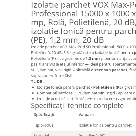
Izolatie parchet VOX Max-
Panouri Decorative SPC
Professional 15000 x 1000 
Panouri Decorative Premium
mp, Rolă, Polietilenă, 20 dB,
izolație fonică pentru parch
(PE), 1,2 mm, 20 dB
Izolatie parchet VOX Max-Pod SD Professional 15000 x 100
Polietilenă, 20 dB, 5.6 kg/rolă este o izolație fonică pentru
p
Polietilenă (PE), cu grosime de
1,2 mm
și performanță acu
pași transmis la etajul inferior — ideal pentru apartamente 
SPC, laminat, vinil rigid. Aplicabilă
direct sub parchet
, făr
suprapunere între fâșii.
TL;DR:
Izolație fonică pentru parchet -
Polietilenă (PE)
, gros
Compatibil pardoseli SPC/laminat/vinil rigid - aplicare di
Izolație acustică certificată pentru reducerea zgomotulu
Specificații tehnice complete
Specificație
Valoare
Tip produs
Izolație fonică pentru parchet
Material
Polietilenă (PE)