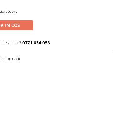
Lucrătoare
A IN COS
e de ajutor?
0771 054 053
informatii