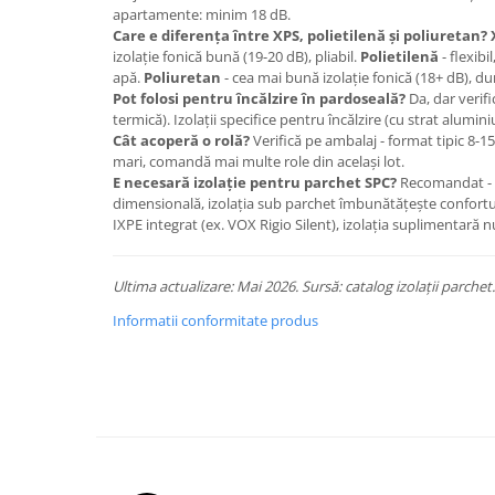
apartamente: minim 18 dB.
Care e diferența între XPS, polietilenă și poliuretan?
izolație fonică bună (19-20 dB), pliabil.
Polietilenă
- flexibi
apă.
Poliuretan
- cea mai bună izolație fonică (18+ dB), dur
Pot folosi pentru încălzire în pardoseală?
Da, dar verifi
termică). Izolații specifice pentru încălzire (cu strat alumin
Cât acoperă o rolă?
Verifică pe ambalaj - format tipic 8-1
mari, comandă mai multe role din același lot.
E necesară izolație pentru parchet SPC?
Recomandat - c
dimensională, izolația sub parchet îmbunătățește confortul
IXPE integrat (ex. VOX Rigio Silent), izolația suplimentară 
Ultima actualizare: Mai 2026. Sursă: catalog izolații parchet.
Informatii conformitate produs