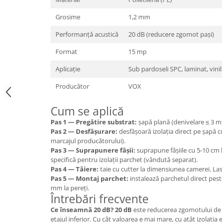
Grosime
1,2 mm
Performanță acustică
20 dB (reducere zgomot pași)
Format
15 mp
Aplicație
Sub pardoseli SPC, laminat, vinil
Producător
VOX
Cum se aplică
Pas 1 — Pregătire substrat:
șapă plană (denivelare ≤ 3 m
Pas 2 — Desfășurare:
desfășoară izolația direct pe șapă cu
marcajul producătorului).
Pas 3 — Suprapunere fâșii:
suprapune fâșiile cu 5-10 cm 
specifică pentru izolații parchet (vândută separat).
Pas 4 — Tăiere:
taie cu cutter la dimensiunea camerei. Las
Pas 5 — Montaj parchet:
instalează parchetul direct peste
mm la pereți.
Întrebări frecvente
Ce înseamnă 20 dB?
20 dB
este reducerea zgomotului de 
etajul inferior. Cu cât valoarea e mai mare, cu atât izolați