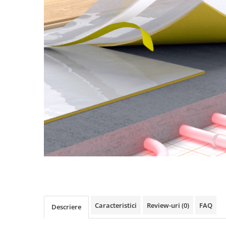
Terminatii Plinta
Colt Exterior Plinta
Colt Interior Plinta
Imbinare Plinta
Accesorii
Accesorii Lambriuri
Accesorii Riflaje Decorative
Accesorii Universale
Capac Glaf Interior
Izolatie Parchet
Prag de trecere
Profile Decorative Fatada
Distribuie
pe
Lambriuri
Facebook
Lambriuri PVC
Caracteristici
Review-uri
(0)
FAQ
Descriere
Lambriuri Premium
Panouri Decorative