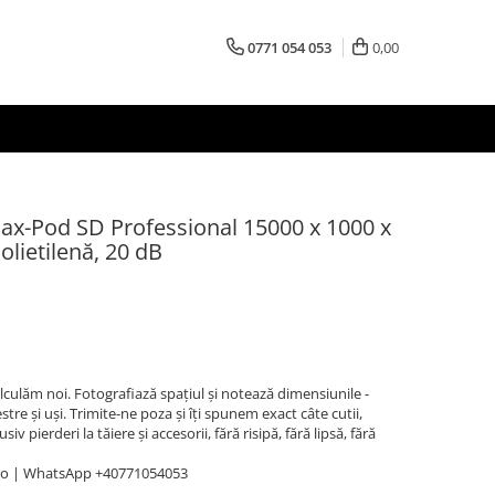
0771 054 053
0,00
Max-Pod SD Professional 15000 x 1000 x
olietilenă, 20 dB
Calculăm noi. Fotografiază spațiul și notează dimensiunile -
stre și uși. Trimite-ne poza și îți spunem exact câte cutii,
v pierderi la tăiere și accesorii, fără risipă, fără lipsă, fără
ro | WhatsApp +40771054053