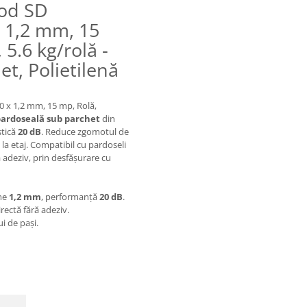
Pod SD
x 1,2 mm, 15
 5.6 kg/rolă -
et, Polietilenă
0 x 1,2 mm, 15 mp, Rolă,
ardoseală sub parchet
din
stică
20 dB
. Reduce zgomotul de
la etaj. Compatibil cu pardoseli
ă adeziv, prin desfășurare cu
ime
1,2 mm
, performanță
20 dB
.
rectă fără adeziv.
i de pași.