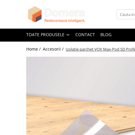
Toate Produsele
Parchet
TOATE PRODUSELE
CONTACT
BLOG
Parchet SPC
Home /
Accesorii /
Izolatie parchet VOX Max-Pod SD Profes
Riflaje Decorative
Riflaj exterior
Riflaje Interioare
Glafuri
Glafuri Interioare
Glafuri Exterioare
Plinte, Plinte PVC, Plinte MDF
Plinte PVC
Plinte MDF Premium
Accesorii Plinte