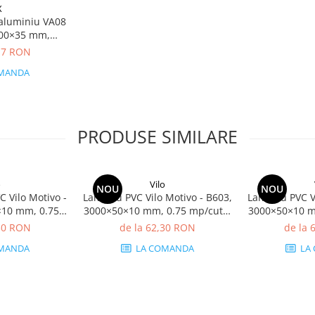
X
e aluminiu VA08
1800×35 mm,
ium
,17 RON
MANDA
PRODUSE SIMILARE
o
Vilo
NOU
NOU
C Vilo Motivo -
Lambriu PVC Vilo Motivo - B603,
Lambriu PVC Vi
×10 mm, 0.75
3000×50×10 mm, 0.75 mp/cutie
3000×50×10 m
 bucăți)
(5 bucăți)
(5 
,30 RON
de la 62,30 RON
de la 
MANDA
LA COMANDA
LA