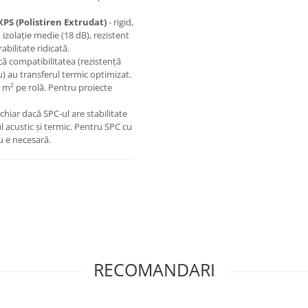
XPS (Polistiren Extrudat)
- rigid,
l, izolație medie (18 dB), rezistent
abilitate ridicată.
că compatibilitatea (rezistență
iu) au transferul termic optimizat.
5 m² pe rolă. Pentru proiecte
hiar dacă SPC-ul are stabilitate
 acustic și termic. Pentru SPC cu
nu e necesară.
RECOMANDARI