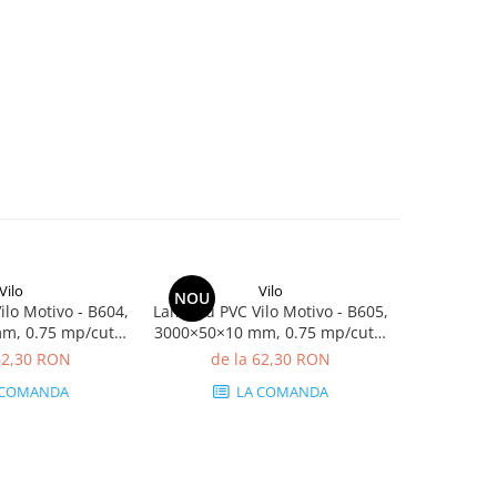
Vilo
Vilo
NOU
NOU
lo Motivo - B604,
Lambriu PVC Vilo Motivo - B605,
Lambriu PVC
m, 0.75 mp/cutie
3000×50×10 mm, 0.75 mp/cutie
3000×50×10
bucăți)
(5 bucăți)
62,30 RON
de la 62,30 RON
de 
 COMANDA
LA COMANDA