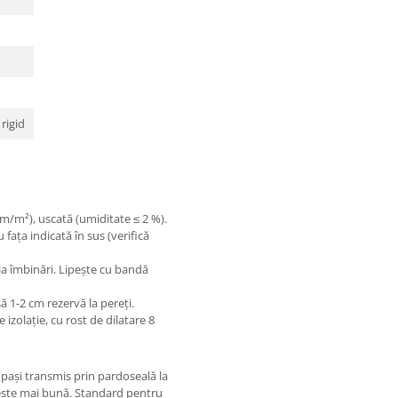
 rigid
m/m²), uscată (umiditate ≤ 2 %).
 fața indicată în sus (verifică
la îmbinări. Lipește cu bandă
ă 1-2 cm rezervă la pereți.
 izolație, cu rost de dilatare 8
pași transmis prin pardoseală la
a este mai bună. Standard pentru