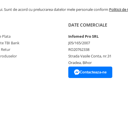
ui. Sunt de acord cu prelucrarea datelor mele personale conform
Politicii de
DATE COMERCIALE
 Plata
Infomed Pro SRL
ate TBI Bank
J05/165/2007
e Retur
RO20762338
Produselor
Strada Vasile Conta, nr.31
Oradea, Bihor
Contacteaza-ne