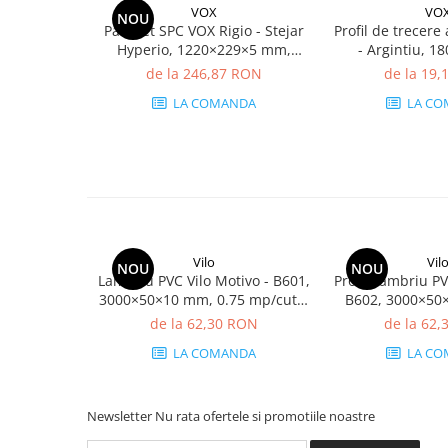
VOX
VO
NOU
Parchet SPC VOX Rigio - Stejar
Profil de trecer
Hyperio, 1220×229×5 mm,
- Argintiu, 
antiderapant R9, 2.23 mp/cutie
prem
de la 246,87 RON
de la 19
(8 plăci)
LA COMANDA
LA CO
Vilo
Vil
NOU
NOU
Lambriu PVC Vilo Motivo - B601,
Profil Lambriu PV
3000×50×10 mm, 0.75 mp/cutie
B602, 3000×50
(5 bucăți)
mp/cutie (5
de la 62,30 RON
de la 62
LA COMANDA
LA CO
Newsletter
Nu rata ofertele si promotiile noastre