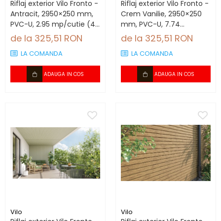
Riflaj exterior Vilo Fronto -
Riflaj exterior Vilo Fronto -
Antracit, 2950×250 mm,
Crem Vanilie, 2950×250
PVC-U, 2.95 mp/cutie (4
mm, PVC-U, 7.74
bucăți)
mp/cutie (10 bucăți)
de la 325,51 RON
de la 325,51 RON
LA COMANDA
LA COMANDA
ADAUGA IN COS
ADAUGA IN COS
Vilo
Vilo