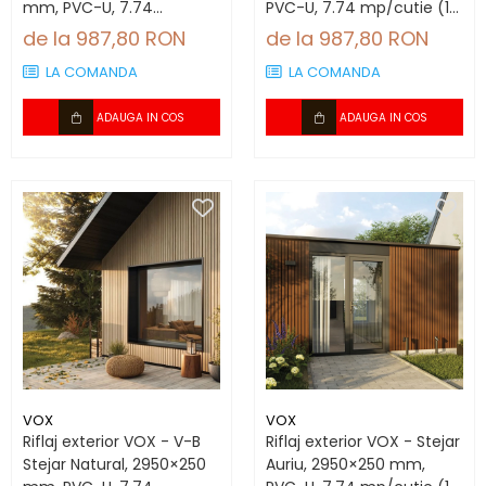
mm, PVC-U, 7.74
PVC-U, 7.74 mp/cutie (10
mp/cutie (10 bucăți)
bucăți)
de la 987,80 RON
de la 987,80 RON
LA COMANDA
LA COMANDA
ADAUGA IN COS
ADAUGA IN COS
VOX
VOX
Riflaj exterior VOX - V-B
Riflaj exterior VOX - Stejar
Stejar Natural, 2950×250
Auriu, 2950×250 mm,