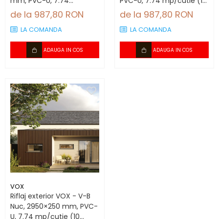
mm, PVC-U, 7.74
PVC-U, 7.74 mp/cutie (10
mp/cutie (10 bucăți)
bucăți)
de la 987,80 RON
de la 987,80 RON
LA COMANDA
LA COMANDA
ADAUGA IN COS
ADAUGA IN COS
VOX
Riflaj exterior VOX - V-B
Nuc, 2950×250 mm, PVC-
U, 7.74 mp/cutie (10