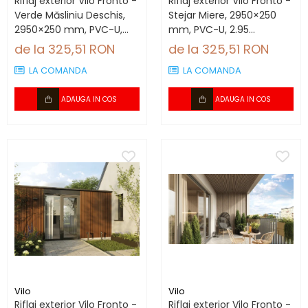
Riflaj exterior Vilo Fronto -
Riflaj exterior Vilo Fronto -
Verde Măsliniu Deschis,
Stejar Miere, 2950×250
2950×250 mm, PVC-U,
mm, PVC-U, 2.95
7.74 mp/cutie (10 bucăți)
mp/cutie (4 bucăți)
de la 325,51 RON
de la 325,51 RON
LA COMANDA
LA COMANDA
ADAUGA IN COS
ADAUGA IN COS
Vilo
Vilo
Riflaj exterior Vilo Fronto -
Riflaj exterior Vilo Fronto -