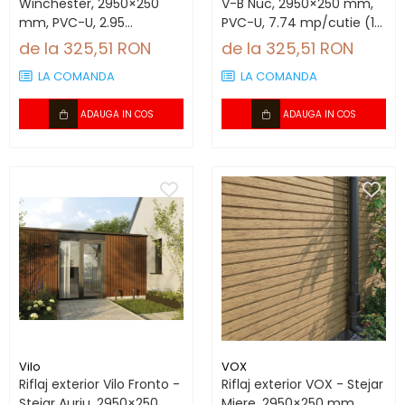
Winchester, 2950×250
V-B Nuc, 2950×250 mm,
mm, PVC-U, 2.95
PVC-U, 7.74 mp/cutie (10
mp/cutie (4 bucăți)
bucăți)
de la 325,51 RON
de la 325,51 RON
LA COMANDA
LA COMANDA
ADAUGA IN COS
ADAUGA IN COS
Vilo
VOX
Riflaj exterior Vilo Fronto -
Riflaj exterior VOX - Stejar
Stejar Auriu, 2950×250
Miere, 2950×250 mm,