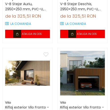
V-B Stejar Auriu,
V-B Stejar Deschis,
2950×250 mm, PVC-U,
2950×250 mm, PVC-U,
2.95 mp/cutie (4 bucăți)
2.95 mp/cutie (4 bucăți)
de la 325,51 RON
de la 325,51 RON
LA COMANDA
LA COMANDA
ADAUGA IN COS
ADAUGA IN COS
Vilo
Vilo
Riflaj exterior Vilo Fronto -
Riflaj exterior Vilo Fronto -