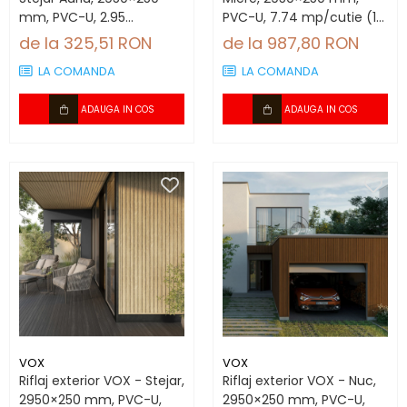
mm, PVC-U, 2.95
PVC-U, 7.74 mp/cutie (10
mp/cutie (4 bucăți)
bucăți)
de la 325,51 RON
de la 987,80 RON
LA COMANDA
LA COMANDA
ADAUGA IN COS
ADAUGA IN COS
VOX
VOX
Riflaj exterior VOX - Stejar,
Riflaj exterior VOX - Nuc,
2950×250 mm, PVC-U,
2950×250 mm, PVC-U,