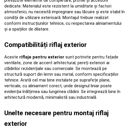
prevăzute elemente de completare, profile și accesorii 
dedicate. Materialul este rezistent la umiditate și factori 
atmosferici, nu necesită impregnare sau lăcuire și este stabil în 
condiții de utilizare exterioară. Montajul trebuie realizat 
conform instrucțiunilor tehnice, cu respectarea aliniamentului 
și a spațiilor de dilatare.
Compatibilități riflaj exterior
Aceste 
riflaje pentru exterior
 sunt potrivite pentru fațade 
ventilate, zone de accent arhitectural, pereți exteriori ai 
clădirilor rezidențiale sau comerciale. Se montează pe 
structură suport din lemn sau metal, conform specificațiilor 
tehnice. Arată cel mai bine instalate pe suprafețe plane, 
verticale, cu aliniament corect, unde designul liniar poate 
evidenția înălțimea sau lungimea clădirii. Se integrează bine în 
arhitectură modernă, minimalistă sau industrială.
Unelte necesare pentru montaj riflaj 
exterior