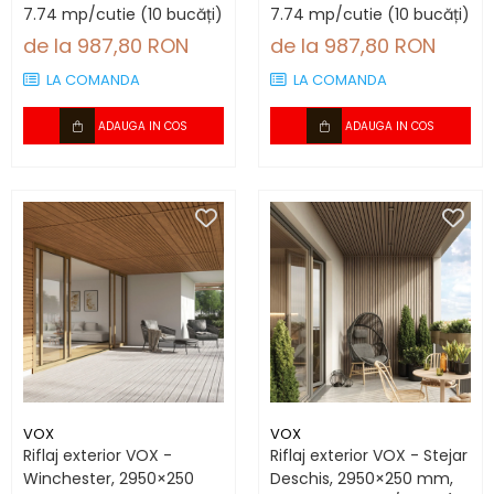
7.74 mp/cutie (10 bucăți)
7.74 mp/cutie (10 bucăți)
de la 987,80 RON
de la 987,80 RON
LA COMANDA
LA COMANDA
ADAUGA IN COS
ADAUGA IN COS
VOX
VOX
Riflaj exterior VOX -
Riflaj exterior VOX - Stejar
Winchester, 2950×250
Deschis, 2950×250 mm,