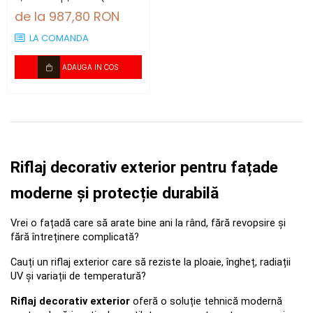
bucăți)
de la 987,80 RON
LA COMANDA
ADAUGA IN COS
Riflaj decorativ exterior pentru fațade 
moderne și protecție durabilă
Vrei o fațadă care să arate bine ani la rând, fără revopsire și 
fără întreținere complicată? 
Cauți un riflaj exterior care să reziste la ploaie, îngheț, radiații 
UV și variații de temperatură? 
Riflaj decorativ exterior
 oferă o soluție tehnică modernă 