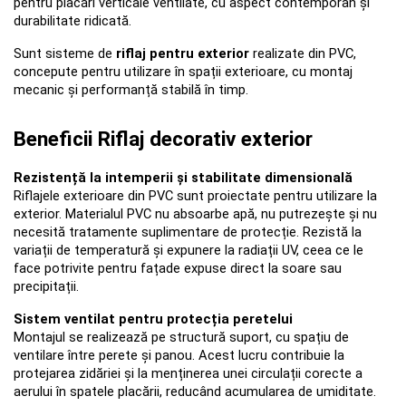
pentru placări verticale ventilate, cu aspect contemporan și 
durabilitate ridicată. 
Sunt sisteme de 
riflaj pentru exterior
 realizate din PVC, 
concepute pentru utilizare în spații exterioare, cu montaj 
mecanic și performanță stabilă în timp.
Beneficii Riflaj decorativ exterior
Rezistență la intemperii și stabilitate dimensională
Riflajele exterioare din PVC sunt proiectate pentru utilizare la 
exterior. Materialul PVC nu absoarbe apă, nu putrezește și nu 
necesită tratamente suplimentare de protecție. Rezistă la 
variații de temperatură și expunere la radiații UV, ceea ce le 
face potrivite pentru fațade expuse direct la soare sau 
precipitații.
Sistem ventilat pentru protecția peretelui
Montajul se realizează pe structură suport, cu spațiu de 
ventilare între perete și panou. Acest lucru contribuie la 
protejarea zidăriei și la menținerea unei circulații corecte a 
aerului în spatele placării, reducând acumularea de umiditate.