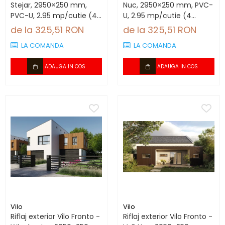
Stejar, 2950×250 mm,
Nuc, 2950×250 mm, PVC-
PVC-U, 2.95 mp/cutie (4
U, 2.95 mp/cutie (4
bucăți)
bucăți)
de la 325,51 RON
de la 325,51 RON
LA COMANDA
LA COMANDA
ADAUGA IN COS
ADAUGA IN COS
Vilo
Vilo
Riflaj exterior Vilo Fronto -
Riflaj exterior Vilo Fronto -