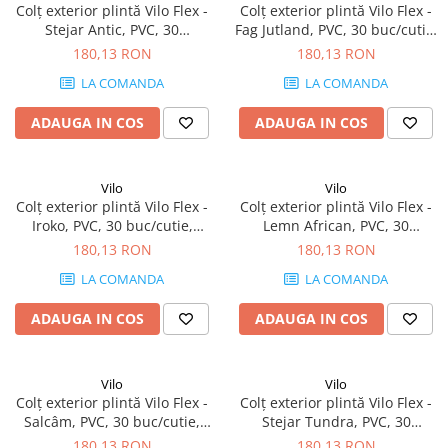
Colț exterior plintă Vilo Flex -
Colț exterior plintă Vilo Flex -
Stejar Antic, PVC, 30
Fag Jutland, PVC, 30 buc/cutie,
buc/cutie, compatibil plintă
compatibil plintă 55 mm
180,13 RON
180,13 RON
55 mm
LA COMANDA
LA COMANDA
ADAUGA IN COS
ADAUGA IN COS
Vilo
Vilo
Colț exterior plintă Vilo Flex -
Colț exterior plintă Vilo Flex -
Iroko, PVC, 30 buc/cutie,
Lemn African, PVC, 30
compatibil plintă 55 mm
buc/cutie, compatibil plintă
180,13 RON
180,13 RON
55 mm
LA COMANDA
LA COMANDA
ADAUGA IN COS
ADAUGA IN COS
Vilo
Vilo
Colț exterior plintă Vilo Flex -
Colț exterior plintă Vilo Flex -
Salcâm, PVC, 30 buc/cutie,
Stejar Tundra, PVC, 30
compatibil plintă 55 mm
buc/cutie, compatibil plintă
180,13 RON
180,13 RON