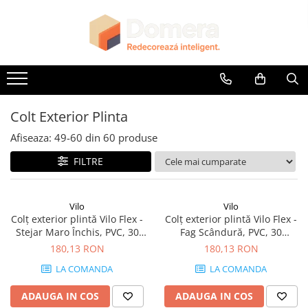
Parchet
Riflaje Decorative
Glafuri
Plinte, Plinte PVC, Plinte MDF
Accesorii
Lambriuri
Panouri Decorative
Parchet SPC
Riflaj exterior
Glafuri Interioare
Plinte PVC
Accesorii Lambriuri
Lambriuri PVC
Panouri Decorative SPC
Riflaje Interioare
Glafuri Exterioare
Plinte MDF Premium
Accesorii Riflaje Decorative
Lambriuri Premium
Panouri Decorative Premium
Accesorii Plinte
Accesorii Universale
Colt Exterior Plinta
Terminatii Plinta
Capac Glaf Interior
Afiseaza:
49-
60
din
60
produse
Colt Exterior Plinta
Izolatie Parchet
FILTRE
Colt Interior Plinta
Prag de trecere
Imbinare Plinta
Profile Decorative Fatada
Vilo
Vilo
Colț exterior plintă Vilo Flex -
Colț exterior plintă Vilo Flex -
Stejar Maro Închis, PVC, 30
Fag Scândură, PVC, 30
buc/cutie, compatibil plintă
buc/cutie, compatibil plintă
180,13 RON
180,13 RON
55 mm
55 mm
LA COMANDA
LA COMANDA
ADAUGA IN COS
ADAUGA IN COS