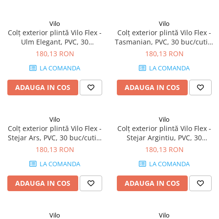
Vilo
Vilo
Colț exterior plintă Vilo Flex -
Colț exterior plintă Vilo Flex -
Ulm Elegant, PVC, 30
Tasmanian, PVC, 30 buc/cutie,
buc/cutie, compatibil plintă
compatibil plintă 55 mm
180,13 RON
180,13 RON
55 mm
LA COMANDA
LA COMANDA
ADAUGA IN COS
ADAUGA IN COS
Vilo
Vilo
Colț exterior plintă Vilo Flex -
Colț exterior plintă Vilo Flex -
Stejar Ars, PVC, 30 buc/cutie,
Stejar Argintiu, PVC, 30
compatibil plintă 55 mm
buc/cutie, compatibil plintă
180,13 RON
180,13 RON
55 mm
LA COMANDA
LA COMANDA
ADAUGA IN COS
ADAUGA IN COS
Vilo
Vilo