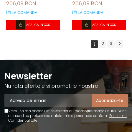
compatibil plintă 80 mm
compatibil plintă 80 mm
206,09 RON
206,09 RON
LA COMANDA
LA COMANDA
ADAUGA IN COS
ADAUGA IN COS
1
2
3
Newsletter
Nu rata ofertele si promotiile noastre
Vreau să mă abonez la newsletter cu promoțiile magazinului. Sunt
de acord cu prelucrarea datelor mele personale conform
Politicii de
Confidentialitate