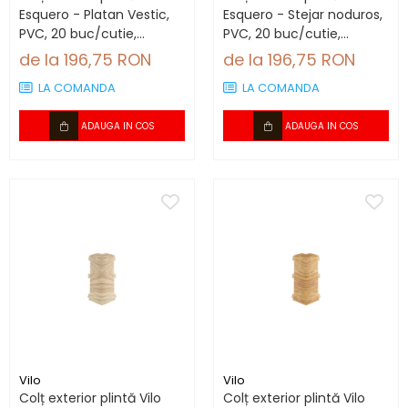
Esquero - Platan Vestic,
Esquero - Stejar noduros,
PVC, 20 buc/cutie,
PVC, 20 buc/cutie,
compatibil plintă 66.6
compatibil plintă 66.6
de la 196,75 RON
de la 196,75 RON
mm
mm
LA COMANDA
LA COMANDA
ADAUGA IN COS
ADAUGA IN COS
Vilo
Vilo
Colț exterior plintă Vilo
Colț exterior plintă Vilo