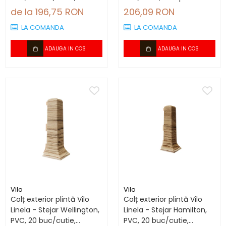
compatibil plintă 66.6
plintă 80 mm
de la 196,75 RON
206,09 RON
mm
LA COMANDA
LA COMANDA
ADAUGA IN COS
ADAUGA IN COS
Vilo
Vilo
Colț exterior plintă Vilo
Colț exterior plintă Vilo
Linela - Stejar Wellington,
Linela - Stejar Hamilton,
PVC, 20 buc/cutie,
PVC, 20 buc/cutie,