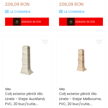
compatibil plintă 80 mm
compatibil plintă 80 mm
206,09 RON
206,09 RON
LA COMANDA
LA COMANDA
ADAUGA IN COS
ADAUGA IN COS
Vilo
Vilo
Colț exterior plintă Vilo
Colț exterior plintă Vilo
Linela - Stejar Auckland,
Linela - Stejar Melbourne,
PVC, 20 buc/cutie,
PVC, 20 buc/cutie,