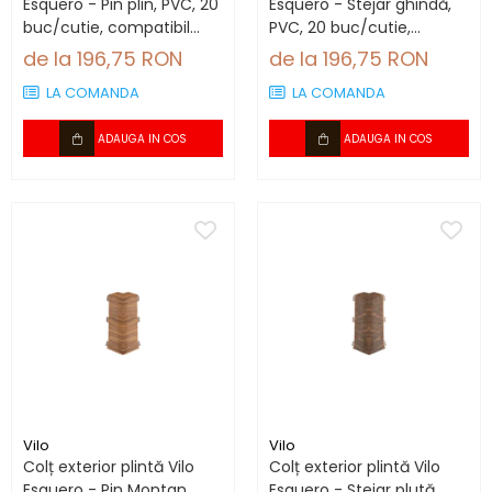
Esquero - Pin plin, PVC, 20
Esquero - Stejar ghindă,
buc/cutie, compatibil
PVC, 20 buc/cutie,
plintă 66.6 mm
compatibil plintă 66.6
de la 196,75 RON
de la 196,75 RON
mm
LA COMANDA
LA COMANDA
ADAUGA IN COS
ADAUGA IN COS
Vilo
Vilo
Colț exterior plintă Vilo
Colț exterior plintă Vilo
Esquero - Pin Montan,
Esquero - Stejar plută,