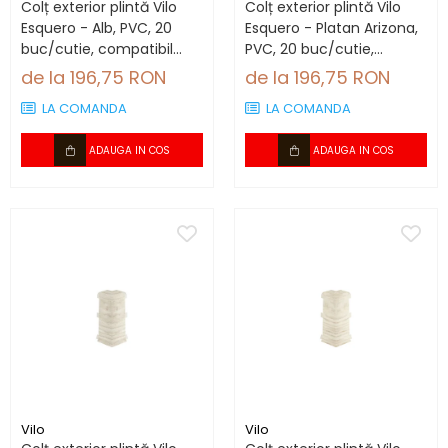
Colț exterior plintă Vilo
Colț exterior plintă Vilo
Esquero - Alb, PVC, 20
Esquero - Platan Arizona,
buc/cutie, compatibil
PVC, 20 buc/cutie,
plintă 66.6 mm
compatibil plintă 66.6
de la 196,75 RON
de la 196,75 RON
mm
LA COMANDA
LA COMANDA
ADAUGA IN COS
ADAUGA IN COS
Vilo
Vilo