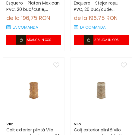
Esquero - Platan Mexican,
Esquero - Stejar roșu,
PVC, 20 buc/cutie,
PVC, 20 buc/cutie,
compatibil plintă 66.6
compatibil plintă 66.6
de la 196,75 RON
de la 196,75 RON
mm
mm
LA COMANDA
LA COMANDA
ADAUGA IN COS
ADAUGA IN COS
Vilo
Vilo
Colț exterior plintă Vilo
Colț exterior plintă Vilo