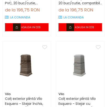
PVC, 20 buc/cutie,
20 buc/cutie, compatibil
compatibil plintă 66.6
plintă 66.6 mm
de la 196,75 RON
de la 196,75 RON
mm
LA COMANDA
LA COMANDA
ADAUGA IN COS
ADAUGA IN COS
Vilo
Vilo
Colț exterior plintă Vilo
Colț exterior plintă Vilo
Esquero - Stejar închis,
Esquero - Stejar cu