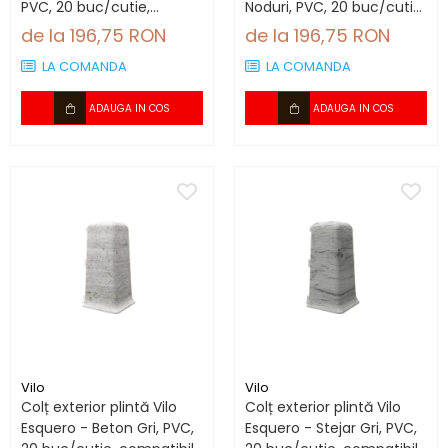
PVC, 20 buc/cutie,
Noduri, PVC, 20 buc/cutie,
compatibil plintă 66.6
compatibil plintă 66.6
de la 196,75 RON
de la 196,75 RON
mm
mm
LA COMANDA
LA COMANDA
ADAUGA IN COS
ADAUGA IN COS
Vilo
Vilo
Colț exterior plintă Vilo
Colț exterior plintă Vilo
Esquero - Beton Gri, PVC,
Esquero - Stejar Gri, PVC,