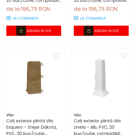
20 buc/cutie, compatibil
20 buc/cutie, compatibil
plintă 66.6 mm
plintă 66.6 mm
de la 196,75 RON
de la 196,75 RON
LA COMANDA
LA COMANDA
ADAUGA IN COS
ADAUGA IN COS
Vilo
Vilo
Colț exterior plintă Vilo
Colț exterior plintă Vilo
Esquero - Stejar Dakota,
Linela - Alb, PVC, 20
PVC, 20 buc/cutie,
buc/cutie, compatibil