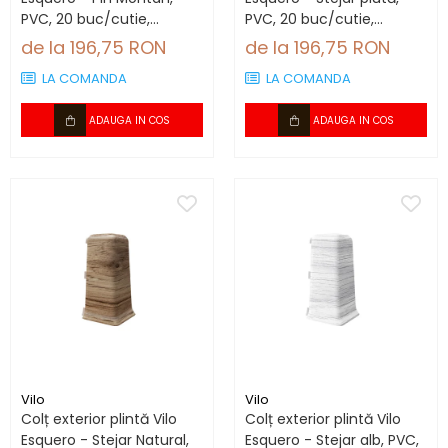
PVC, 20 buc/cutie,
PVC, 20 buc/cutie,
compatibil plintă 66.6
compatibil plintă 66.6
de la 196,75 RON
de la 196,75 RON
mm
mm
LA COMANDA
LA COMANDA
ADAUGA IN COS
ADAUGA IN COS
Vilo
Vilo
Colț exterior plintă Vilo
Colț exterior plintă Vilo
Esquero - Stejar Natural,
Esquero - Stejar alb, PVC,