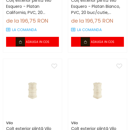
Colț exterior plintă Vilo
Colț exterior plintă Vilo
Esquero - Platan
Esquero - Platan Bianco,
California, PVC, 20
PVC, 20 buc/cutie,
buc/cutie, compatibil
compatibil plintă 66.6
de la 196,75 RON
de la 196,75 RON
plintă 66.6 mm
mm
LA COMANDA
LA COMANDA
ADAUGA IN COS
ADAUGA IN COS
Vilo
Vilo
Colț exterior plintă Vilo
Colț exterior plintă Vilo