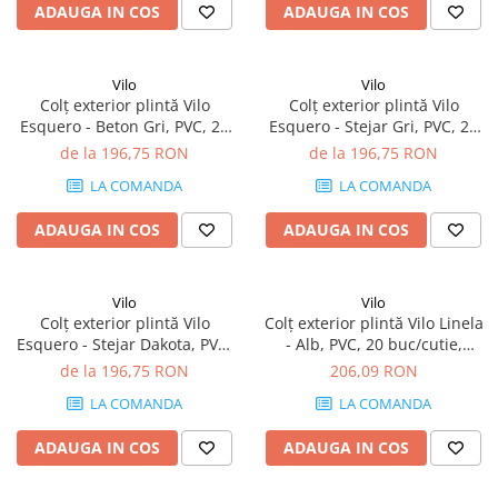
ADAUGA IN COS
ADAUGA IN COS
Vilo
Vilo
Colț exterior plintă Vilo
Colț exterior plintă Vilo
Esquero - Beton Gri, PVC, 20
Esquero - Stejar Gri, PVC, 20
buc/cutie, compatibil plintă
buc/cutie, compatibil plintă
de la 196,75 RON
de la 196,75 RON
66.6 mm
66.6 mm
LA COMANDA
LA COMANDA
ADAUGA IN COS
ADAUGA IN COS
Vilo
Vilo
Colț exterior plintă Vilo
Colț exterior plintă Vilo Linela
Esquero - Stejar Dakota, PVC,
- Alb, PVC, 20 buc/cutie,
20 buc/cutie, compatibil
compatibil plintă 80 mm
de la 196,75 RON
206,09 RON
plintă 66.6 mm
LA COMANDA
LA COMANDA
ADAUGA IN COS
ADAUGA IN COS