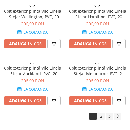
Vilo
Vilo
Colț exterior plintă Vilo Linela
Colț exterior plintă Vilo Linela
- Stejar Wellington, PVC, 20
- Stejar Hamilton, PVC, 20
buc/cutie, compatibil plintă
buc/cutie, compatibil plintă
206,09 RON
206,09 RON
80 mm
80 mm
LA COMANDA
LA COMANDA
ADAUGA IN COS
ADAUGA IN COS
Vilo
Vilo
Colț exterior plintă Vilo Linela
Colț exterior plintă Vilo Linela
- Stejar Auckland, PVC, 20
- Stejar Melbourne, PVC, 20
buc/cutie, compatibil plintă
buc/cutie, compatibil plintă
206,09 RON
206,09 RON
80 mm
80 mm
LA COMANDA
LA COMANDA
ADAUGA IN COS
ADAUGA IN COS
1
2
3