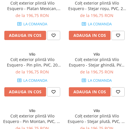
Colț exterior plintă Vilo
Colț exterior plintă Vilo
Panouri Decorative SPC
Esquero - Platan Mexican,
Esquero - Stejar roșu, PVC, 20
PVC, 20 buc/cutie, compatibil
buc/cutie, compatibil plintă
de la 196,75 RON
de la 196,75 RON
Panouri Decorative Premium
plintă 66.6 mm
66.6 mm
LA COMANDA
LA COMANDA
ADAUGA IN COS
ADAUGA IN COS
Vilo
Vilo
Colț exterior plintă Vilo
Colț exterior plintă Vilo
Esquero - Pin plin, PVC, 20
Esquero - Stejar ghindă, PVC,
buc/cutie, compatibil plintă
20 buc/cutie, compatibil
de la 196,75 RON
de la 196,75 RON
66.6 mm
plintă 66.6 mm
LA COMANDA
LA COMANDA
ADAUGA IN COS
ADAUGA IN COS
Vilo
Vilo
Colț exterior plintă Vilo
Colț exterior plintă Vilo
Esquero - Pin Montan, PVC, 20
Esquero - Stejar plută, PVC, 20
buc/cutie, compatibil plintă
buc/cutie, compatibil plintă
de la 196,75 RON
de la 196,75 RON