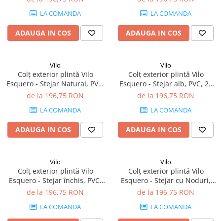
66.6 mm
66.6 mm
LA COMANDA
LA COMANDA
ADAUGA IN COS
ADAUGA IN COS
Vilo
Vilo
Colț exterior plintă Vilo
Colț exterior plintă Vilo
Esquero - Stejar Natural, PVC,
Esquero - Stejar alb, PVC, 20
20 buc/cutie, compatibil
buc/cutie, compatibil plintă
de la 196,75 RON
de la 196,75 RON
plintă 66.6 mm
66.6 mm
LA COMANDA
LA COMANDA
ADAUGA IN COS
ADAUGA IN COS
Vilo
Vilo
Colț exterior plintă Vilo
Colț exterior plintă Vilo
Esquero - Stejar închis, PVC,
Esquero - Stejar cu Noduri,
20 buc/cutie, compatibil
PVC, 20 buc/cutie, compatibil
de la 196,75 RON
de la 196,75 RON
plintă 66.6 mm
plintă 66.6 mm
LA COMANDA
LA COMANDA