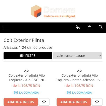
Toate Produsele
Parchet
Parchet SPC
Riflaje Decorative
Colt Exterior Plinta
Riflaj exterior
Afiseaza:
1-
24
din
60
produse
Riflaje Interioare
FILTRE
Glafuri
Glafuri Interioare
Vilo
Vilo
Glafuri Exterioare
Colț exterior plintă Vilo
Colț exterior plintă Vilo
Esquero - Alb, PVC, 20
Esquero - Platan Arizona, PVC,
Plinte, Plinte PVC, Plinte MDF
buc/cutie, compatibil plintă
20 buc/cutie, compatibil
de la 196,75 RON
de la 196,75 RON
Plinte PVC
66.6 mm
plintă 66.6 mm
LA COMANDA
LA COMANDA
Plinte MDF Premium
Accesorii Plinte
ADAUGA IN COS
ADAUGA IN COS