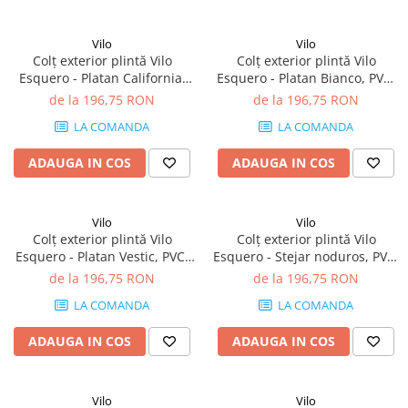
Terminatii Plinta
Colt Exterior Plinta
Vilo
Vilo
Colt Interior Plinta
Colț exterior plintă Vilo
Colț exterior plintă Vilo
Esquero - Platan California,
Esquero - Platan Bianco, PVC,
Imbinare Plinta
PVC, 20 buc/cutie, compatibil
20 buc/cutie, compatibil
de la 196,75 RON
de la 196,75 RON
Accesorii
plintă 66.6 mm
plintă 66.6 mm
LA COMANDA
LA COMANDA
Accesorii Lambriuri
Accesorii Riflaje Decorative
ADAUGA IN COS
ADAUGA IN COS
Accesorii Universale
Capac Glaf Interior
Vilo
Vilo
Colț exterior plintă Vilo
Colț exterior plintă Vilo
Izolatie Parchet
Esquero - Platan Vestic, PVC,
Esquero - Stejar noduros, PVC,
Prag de trecere
20 buc/cutie, compatibil
20 buc/cutie, compatibil
de la 196,75 RON
de la 196,75 RON
plintă 66.6 mm
plintă 66.6 mm
Profile Decorative Fatada
LA COMANDA
LA COMANDA
Lambriuri
ADAUGA IN COS
ADAUGA IN COS
Lambriuri PVC
Lambriuri Premium
Vilo
Vilo
Panouri Decorative