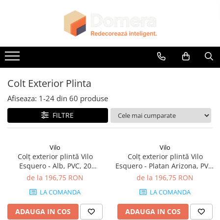
Parchet
Riflaje Decorative
Glafuri
Plinte, Plinte PVC, Plinte MDF
Accesorii
Lambriuri
Panouri Decorative
Parchet SPC
Riflaj exterior
Glafuri Interioare
Plinte PVC
Accesorii Lambriuri
Lambriuri PVC
Panouri Decorative SPC
Riflaje Interioare
Glafuri Exterioare
Plinte MDF Premium
Accesorii Riflaje Decorative
Lambriuri Premium
Panouri Decorative Premium
Accesorii Plinte
Accesorii Universale
Colt Exterior Plinta
Terminatii Plinta
Capac Glaf Interior
Afiseaza:
1-
24
din
60
produse
Colt Exterior Plinta
Izolatie Parchet
FILTRE
Colt Interior Plinta
Prag de trecere
Imbinare Plinta
Profile Decorative Fatada
Vilo
Vilo
Colț exterior plintă Vilo
Colț exterior plintă Vilo
Esquero - Alb, PVC, 20
Esquero - Platan Arizona, PVC,
buc/cutie, compatibil plintă
20 buc/cutie, compatibil
de la 196,75 RON
de la 196,75 RON
66.6 mm
plintă 66.6 mm
LA COMANDA
LA COMANDA
ADAUGA IN COS
ADAUGA IN COS