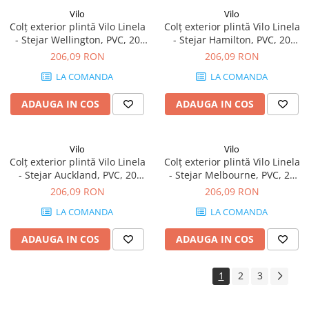
Vilo
Vilo
Colț exterior plintă Vilo Linela
Colț exterior plintă Vilo Linela
- Stejar Wellington, PVC, 20
- Stejar Hamilton, PVC, 20
buc/cutie, compatibil plintă
buc/cutie, compatibil plintă
206,09 RON
206,09 RON
80 mm
80 mm
LA COMANDA
LA COMANDA
ADAUGA IN COS
ADAUGA IN COS
Vilo
Vilo
Colț exterior plintă Vilo Linela
Colț exterior plintă Vilo Linela
- Stejar Auckland, PVC, 20
- Stejar Melbourne, PVC, 20
buc/cutie, compatibil plintă
buc/cutie, compatibil plintă
206,09 RON
206,09 RON
80 mm
80 mm
LA COMANDA
LA COMANDA
ADAUGA IN COS
ADAUGA IN COS
1
2
3