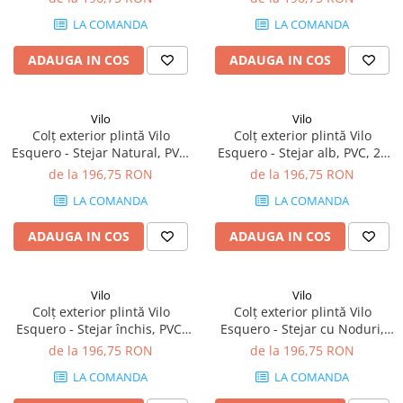
66.6 mm
66.6 mm
LA COMANDA
LA COMANDA
ADAUGA IN COS
ADAUGA IN COS
Vilo
Vilo
Colț exterior plintă Vilo
Colț exterior plintă Vilo
Esquero - Stejar Natural, PVC,
Esquero - Stejar alb, PVC, 20
20 buc/cutie, compatibil
buc/cutie, compatibil plintă
de la 196,75 RON
de la 196,75 RON
plintă 66.6 mm
66.6 mm
LA COMANDA
LA COMANDA
ADAUGA IN COS
ADAUGA IN COS
Vilo
Vilo
Colț exterior plintă Vilo
Colț exterior plintă Vilo
Esquero - Stejar închis, PVC,
Esquero - Stejar cu Noduri,
20 buc/cutie, compatibil
PVC, 20 buc/cutie, compatibil
de la 196,75 RON
de la 196,75 RON
plintă 66.6 mm
plintă 66.6 mm
LA COMANDA
LA COMANDA