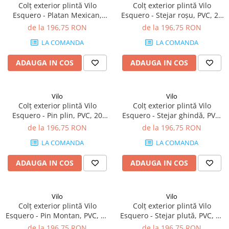
Colț exterior plintă Vilo
Colț exterior plintă Vilo
Esquero - Platan Mexican,
Esquero - Stejar roșu, PVC, 20
PVC, 20 buc/cutie, compatibil
buc/cutie, compatibil plintă
de la 196,75 RON
de la 196,75 RON
plintă 66.6 mm
66.6 mm
LA COMANDA
LA COMANDA
ADAUGA IN COS
ADAUGA IN COS
Vilo
Vilo
Colț exterior plintă Vilo
Colț exterior plintă Vilo
Esquero - Pin plin, PVC, 20
Esquero - Stejar ghindă, PVC,
buc/cutie, compatibil plintă
20 buc/cutie, compatibil
de la 196,75 RON
de la 196,75 RON
66.6 mm
plintă 66.6 mm
LA COMANDA
LA COMANDA
ADAUGA IN COS
ADAUGA IN COS
Vilo
Vilo
Colț exterior plintă Vilo
Colț exterior plintă Vilo
Esquero - Pin Montan, PVC, 20
Esquero - Stejar plută, PVC, 20
buc/cutie, compatibil plintă
buc/cutie, compatibil plintă
de la 196,75 RON
de la 196,75 RON