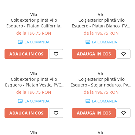
Vilo
Vilo
Colț exterior plintă Vilo
Colț exterior plintă Vilo
Esquero - Platan California,
Esquero - Platan Bianco, PVC,
PVC, 20 buc/cutie, compatibil
20 buc/cutie, compatibil
de la 196,75 RON
de la 196,75 RON
plintă 66.6 mm
plintă 66.6 mm
LA COMANDA
LA COMANDA
ADAUGA IN COS
ADAUGA IN COS
Vilo
Vilo
Colț exterior plintă Vilo
Colț exterior plintă Vilo
Esquero - Platan Vestic, PVC,
Esquero - Stejar noduros, PVC,
20 buc/cutie, compatibil
20 buc/cutie, compatibil
de la 196,75 RON
de la 196,75 RON
plintă 66.6 mm
plintă 66.6 mm
LA COMANDA
LA COMANDA
ADAUGA IN COS
ADAUGA IN COS
Vilo
Vilo