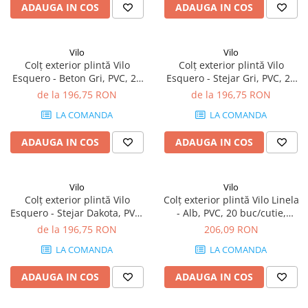
ADAUGA IN COS
ADAUGA IN COS
Vilo
Vilo
Colț exterior plintă Vilo
Colț exterior plintă Vilo
Esquero - Beton Gri, PVC, 20
Esquero - Stejar Gri, PVC, 20
buc/cutie, compatibil plintă
buc/cutie, compatibil plintă
de la 196,75 RON
de la 196,75 RON
66.6 mm
66.6 mm
LA COMANDA
LA COMANDA
ADAUGA IN COS
ADAUGA IN COS
Vilo
Vilo
Colț exterior plintă Vilo
Colț exterior plintă Vilo Linela
Esquero - Stejar Dakota, PVC,
- Alb, PVC, 20 buc/cutie,
20 buc/cutie, compatibil
compatibil plintă 80 mm
de la 196,75 RON
206,09 RON
plintă 66.6 mm
LA COMANDA
LA COMANDA
ADAUGA IN COS
ADAUGA IN COS