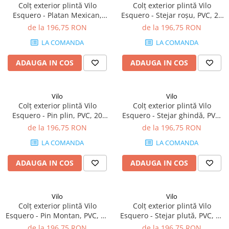
Colț exterior plintă Vilo
Colț exterior plintă Vilo
Esquero - Platan Mexican,
Esquero - Stejar roșu, PVC, 20
PVC, 20 buc/cutie, compatibil
buc/cutie, compatibil plintă
de la 196,75 RON
de la 196,75 RON
plintă 66.6 mm
66.6 mm
LA COMANDA
LA COMANDA
ADAUGA IN COS
ADAUGA IN COS
Vilo
Vilo
Colț exterior plintă Vilo
Colț exterior plintă Vilo
Esquero - Pin plin, PVC, 20
Esquero - Stejar ghindă, PVC,
buc/cutie, compatibil plintă
20 buc/cutie, compatibil
de la 196,75 RON
de la 196,75 RON
66.6 mm
plintă 66.6 mm
LA COMANDA
LA COMANDA
ADAUGA IN COS
ADAUGA IN COS
Vilo
Vilo
Colț exterior plintă Vilo
Colț exterior plintă Vilo
Esquero - Pin Montan, PVC, 20
Esquero - Stejar plută, PVC, 20
buc/cutie, compatibil plintă
buc/cutie, compatibil plintă
de la 196,75 RON
de la 196,75 RON