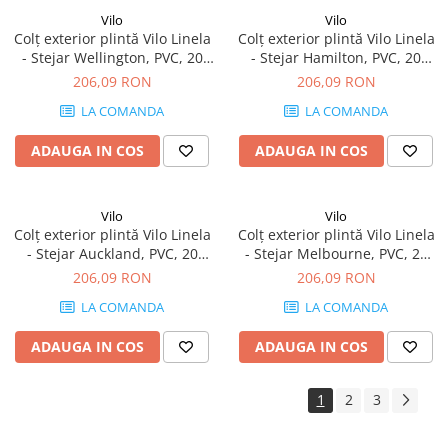
Vilo
Vilo
Colț exterior plintă Vilo Linela
Colț exterior plintă Vilo Linela
- Stejar Wellington, PVC, 20
- Stejar Hamilton, PVC, 20
buc/cutie, compatibil plintă
buc/cutie, compatibil plintă
206,09 RON
206,09 RON
80 mm
80 mm
LA COMANDA
LA COMANDA
ADAUGA IN COS
ADAUGA IN COS
Vilo
Vilo
Colț exterior plintă Vilo Linela
Colț exterior plintă Vilo Linela
- Stejar Auckland, PVC, 20
- Stejar Melbourne, PVC, 20
buc/cutie, compatibil plintă
buc/cutie, compatibil plintă
206,09 RON
206,09 RON
80 mm
80 mm
LA COMANDA
LA COMANDA
ADAUGA IN COS
ADAUGA IN COS
1
2
3