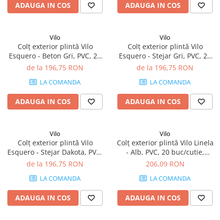
ADAUGA IN COS
ADAUGA IN COS
Vilo
Vilo
Colț exterior plintă Vilo
Colț exterior plintă Vilo
Esquero - Beton Gri, PVC, 20
Esquero - Stejar Gri, PVC, 20
buc/cutie, compatibil plintă
buc/cutie, compatibil plintă
de la 196,75 RON
de la 196,75 RON
66.6 mm
66.6 mm
LA COMANDA
LA COMANDA
ADAUGA IN COS
ADAUGA IN COS
Vilo
Vilo
Colț exterior plintă Vilo
Colț exterior plintă Vilo Linela
Esquero - Stejar Dakota, PVC,
- Alb, PVC, 20 buc/cutie,
20 buc/cutie, compatibil
compatibil plintă 80 mm
de la 196,75 RON
206,09 RON
plintă 66.6 mm
LA COMANDA
LA COMANDA
ADAUGA IN COS
ADAUGA IN COS