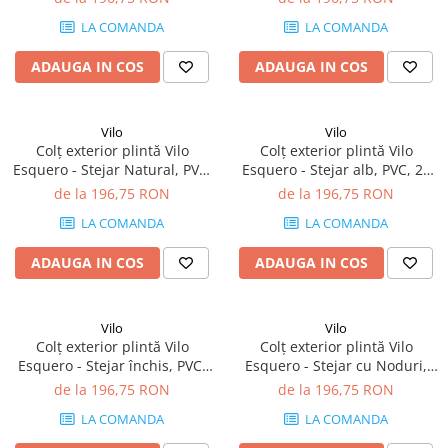
66.6 mm
66.6 mm
LA COMANDA
LA COMANDA
ADAUGA IN COS
ADAUGA IN COS
Vilo
Vilo
Colț exterior plintă Vilo
Colț exterior plintă Vilo
Esquero - Stejar Natural, PVC,
Esquero - Stejar alb, PVC, 20
20 buc/cutie, compatibil
buc/cutie, compatibil plintă
de la 196,75 RON
de la 196,75 RON
plintă 66.6 mm
66.6 mm
LA COMANDA
LA COMANDA
ADAUGA IN COS
ADAUGA IN COS
Vilo
Vilo
Colț exterior plintă Vilo
Colț exterior plintă Vilo
Esquero - Stejar închis, PVC,
Esquero - Stejar cu Noduri,
20 buc/cutie, compatibil
PVC, 20 buc/cutie, compatibil
de la 196,75 RON
de la 196,75 RON
plintă 66.6 mm
plintă 66.6 mm
LA COMANDA
LA COMANDA