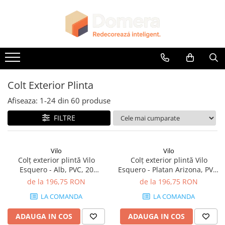
Parchet
Riflaje Decorative
Glafuri
Plinte, Plinte PVC, Plinte MDF
Accesorii
Lambriuri
Panouri Decorative
Parchet SPC
Riflaj exterior
Glafuri Interioare
Plinte PVC
Accesorii Lambriuri
Lambriuri PVC
Panouri Decorative SPC
Riflaje Interioare
Glafuri Exterioare
Plinte MDF Premium
Accesorii Riflaje Decorative
Lambriuri Premium
Panouri Decorative Premium
Accesorii Plinte
Accesorii Universale
Colt Exterior Plinta
Terminatii Plinta
Capac Glaf Interior
Afiseaza:
1-
24
din
60
produse
Colt Exterior Plinta
Izolatie Parchet
FILTRE
Colt Interior Plinta
Prag de trecere
Imbinare Plinta
Profile Decorative Fatada
Vilo
Vilo
Colț exterior plintă Vilo
Colț exterior plintă Vilo
Esquero - Alb, PVC, 20
Esquero - Platan Arizona, PVC,
buc/cutie, compatibil plintă
20 buc/cutie, compatibil
de la 196,75 RON
de la 196,75 RON
66.6 mm
plintă 66.6 mm
LA COMANDA
LA COMANDA
ADAUGA IN COS
ADAUGA IN COS