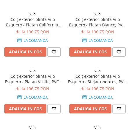
Vilo
Vilo
Colț exterior plintă Vilo
Colț exterior plintă Vilo
Esquero - Platan California,
Esquero - Platan Bianco, PVC,
PVC, 20 buc/cutie, compatibil
20 buc/cutie, compatibil
de la 196,75 RON
de la 196,75 RON
plintă 66.6 mm
plintă 66.6 mm
LA COMANDA
LA COMANDA
ADAUGA IN COS
ADAUGA IN COS
Vilo
Vilo
Colț exterior plintă Vilo
Colț exterior plintă Vilo
Esquero - Platan Vestic, PVC,
Esquero - Stejar noduros, PVC,
20 buc/cutie, compatibil
20 buc/cutie, compatibil
de la 196,75 RON
de la 196,75 RON
plintă 66.6 mm
plintă 66.6 mm
LA COMANDA
LA COMANDA
ADAUGA IN COS
ADAUGA IN COS
Vilo
Vilo