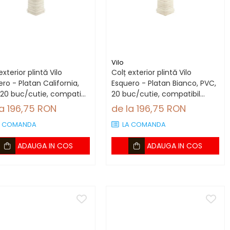
Vilo
exterior plintă Vilo
Colț exterior plintă Vilo
ro - Platan California,
Esquero - Platan Bianco, PVC,
 20 buc/cutie, compatibil
20 buc/cutie, compatibil
tă 66.6 mm
plintă 66.6 mm
la 196,75 RON
de la 196,75 RON
A COMANDA
LA COMANDA
ADAUGA IN COS
ADAUGA IN COS