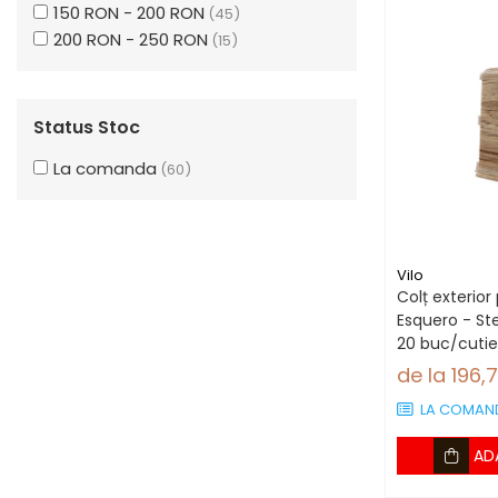
150 RON - 200 RON
(45)
Stejar Ars
(1)
200 RON - 250 RON
(15)
Status Stoc
La comanda
(60)
Vilo
Colț exterior 
Esquero - Ste
20 buc/cutie
plintă 66.6
de la 196,
LA COMAN
AD