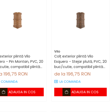
Vilo
exterior plintă Vilo
Colț exterior plintă Vilo
ero - Pin Montan, PVC, 20
Esquero - Stejar plută, PVC, 20
utie, compatibil plintă
buc/cutie, compatibil plintă
6 mm
66.6 mm
la 196,75 RON
de la 196,75 RON
A COMANDA
LA COMANDA
ADAUGA IN COS
ADAUGA IN COS