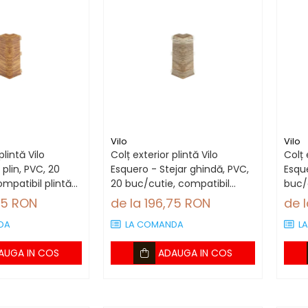
Vilo
Vilo
plintă Vilo
Colț exterior plintă Vilo
Colț 
 plin, PVC, 20
Esquero - Stejar ghindă, PVC,
Esqu
mpatibil plintă
20 buc/cutie, compatibil
buc/c
plintă 66.6 mm
66.
75 RON
de la 196,75 RON
de 
DA
LA COMANDA
L
AUGA IN COS
ADAUGA IN COS