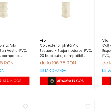
Vilo
Vilo
plintă Vilo
Colț exterior plintă Vilo
Colț 
tan Vestic, PVC,
Esquero - Stejar noduros, PVC,
Esqu
, compatibil
20 buc/cutie, compatibil
PVC,
 mm
plintă 66.6 mm
plin
75 RON
de la 196,75 RON
de 
DA
LA COMANDA
L
AUGA IN COS
ADAUGA IN COS