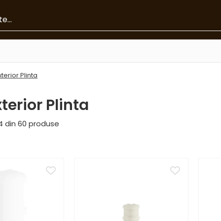
xterior Plinta
terior Plinta
4
din
60
produse