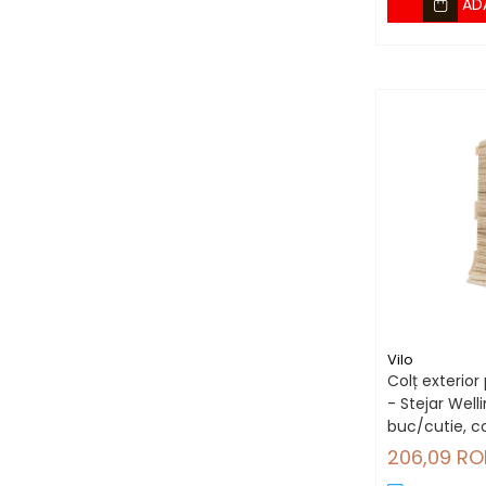
AD
Vilo
Colț exterior 
- Stejar Well
buc/cutie, co
80 mm
206,09 RO