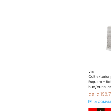
Vilo
Colț exterior 
Esquero - Bet
buc/cutie, co
66.6 mm
de la 196,
LA COMAN