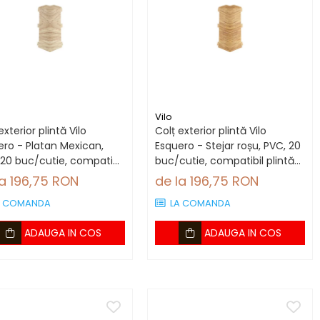
Vilo
exterior plintă Vilo
Colț exterior plintă Vilo
ero - Platan Mexican,
Esquero - Stejar roșu, PVC, 20
 20 buc/cutie, compatibil
buc/cutie, compatibil plintă
tă 66.6 mm
66.6 mm
la 196,75 RON
de la 196,75 RON
A COMANDA
LA COMANDA
ADAUGA IN COS
ADAUGA IN COS