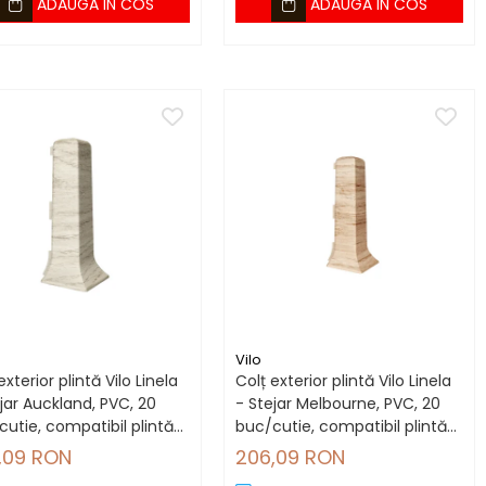
ADAUGA IN COS
ADAUGA IN COS
Vilo
exterior plintă Vilo Linela
Colț exterior plintă Vilo Linela
jar Auckland, PVC, 20
- Stejar Melbourne, PVC, 20
utie, compatibil plintă
buc/cutie, compatibil plintă
mm
80 mm
,09 RON
206,09 RON