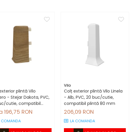
Vilo
exterior plintă Vilo
Colț exterior plintă Vilo Linela
ro - Stejar Dakota, PVC,
- Alb, PVC, 20 buc/cutie,
uc/cutie, compatibil
compatibil plintă 80 mm
tă 66.6 mm
la 196,75 RON
206,09 RON
A COMANDA
LA COMANDA