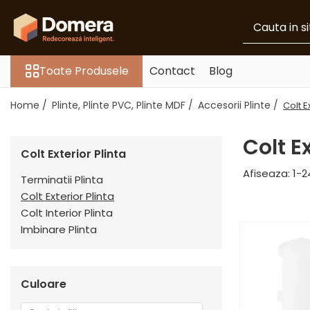
Toate Produsele
Toate Produsele
Contact
Blog
Parchet
Parchet SPC
Home /
Plinte, Plinte PVC, Plinte MDF /
Accesorii Plinte /
Colt E
Riflaje Decorative
Riflaj exterior
Colt Ex
Colt Exterior Plinta
Riflaje Interioare
Afiseaza:
1-
2
Glafuri
Terminatii Plinta
Colt Exterior Plinta
Glafuri Interioare
Colt Interior Plinta
Glafuri Exterioare
Imbinare Plinta
Plinte, Plinte PVC, Plinte MDF
Plinte PVC
Plinte MDF Premium
Culoare
Accesorii Plinte