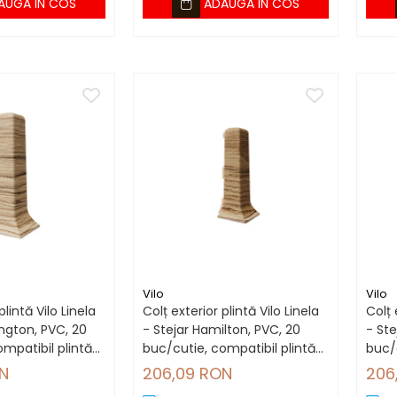
AUGA IN COS
ADAUGA IN COS
Vilo
Vilo
plintă Vilo Linela
Colț exterior plintă Vilo Linela
Colț 
ington, PVC, 20
- Stejar Hamilton, PVC, 20
- Ste
mpatibil plintă
buc/cutie, compatibil plintă
buc/c
80 mm
80 
N
206,09 RON
206