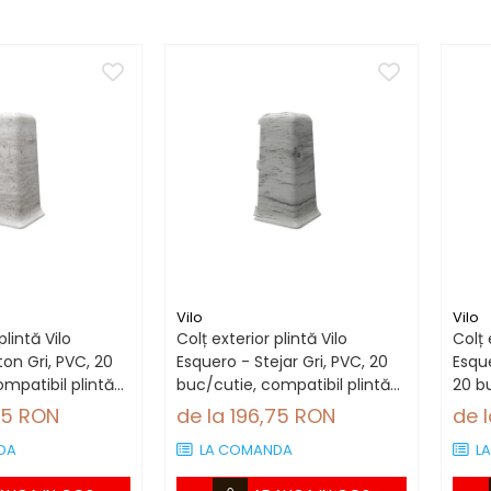
Vilo
Vilo
plintă Vilo
Colț exterior plintă Vilo
Colț 
on Gri, PVC, 20
Esquero - Stejar Gri, PVC, 20
Esque
mpatibil plintă
buc/cutie, compatibil plintă
20 b
66.6 mm
plin
75 RON
de la 196,75 RON
de 
DA
LA COMANDA
L