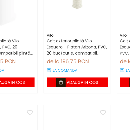
Vilo
Vilo
plintă Vilo
Colț exterior plintă Vilo
Colț 
, PVC, 20
Esquero - Platan Arizona, PVC,
Esque
mpatibil plintă
20 buc/cutie, compatibil
PVC,
plintă 66.6 mm
plin
75 RON
de la 196,75 RON
de 
DA
LA COMANDA
L
AUGA IN COS
ADAUGA IN COS