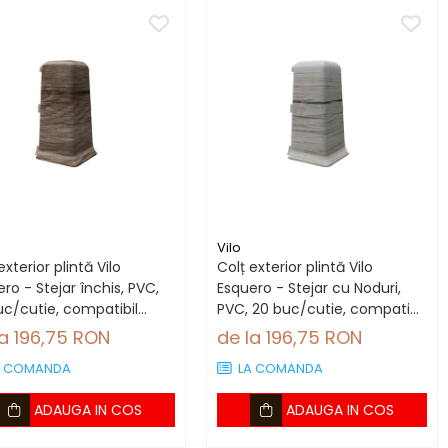
Vilo
exterior plintă Vilo
Colț exterior plintă Vilo
ro - Stejar închis, PVC,
Esquero - Stejar cu Noduri,
uc/cutie, compatibil
PVC, 20 buc/cutie, compatibil
tă 66.6 mm
plintă 66.6 mm
la 196,75 RON
de la 196,75 RON
A COMANDA
LA COMANDA
ADAUGA IN COS
ADAUGA IN COS