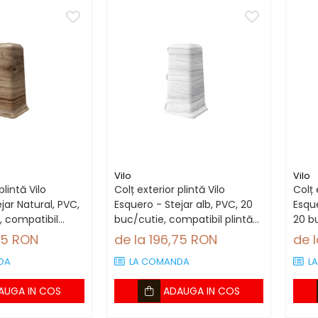
Vilo
Vilo
plintă Vilo
Colț exterior plintă Vilo
Colț 
jar Natural, PVC,
Esquero - Stejar alb, PVC, 20
Esque
, compatibil
buc/cutie, compatibil plintă
20 b
 mm
66.6 mm
plin
75 RON
de la 196,75 RON
de 
DA
LA COMANDA
L
AUGA IN COS
ADAUGA IN COS