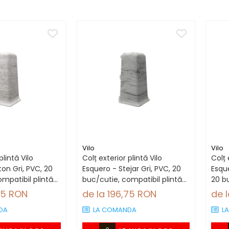
Vilo
Vilo
plintă Vilo
Colț exterior plintă Vilo
Colț 
on Gri, PVC, 20
Esquero - Stejar Gri, PVC, 20
Esque
mpatibil plintă
buc/cutie, compatibil plintă
20 b
66.6 mm
plin
75 RON
de la 196,75 RON
de 
DA
LA COMANDA
L