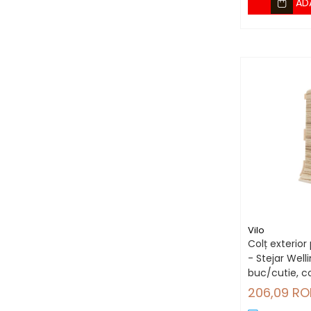
AD
Vilo
Colț exterior 
- Stejar Well
buc/cutie, co
80 mm
206,09 RO