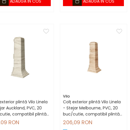
ADAUGA IN COS
ADAUGA IN COS
Vilo
exterior plintă Vilo Linela
Colț exterior plintă Vilo Linela
jar Auckland, PVC, 20
- Stejar Melbourne, PVC, 20
utie, compatibil plintă
buc/cutie, compatibil plintă
mm
80 mm
,09 RON
206,09 RON