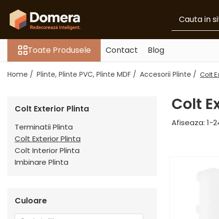
Toate Produsele
Toate Produsele
Contact
Blog
Parchet
Parchet SPC
Home /
Plinte, Plinte PVC, Plinte MDF /
Accesorii Plinte /
Colt E
Riflaje Decorative
Riflaj exterior
Colt Ex
Colt Exterior Plinta
Riflaje Interioare
Afiseaza:
1-
2
Glafuri
Terminatii Plinta
Colt Exterior Plinta
Glafuri Interioare
Colt Interior Plinta
Glafuri Exterioare
Imbinare Plinta
Plinte, Plinte PVC, Plinte MDF
Plinte PVC
Plinte MDF Premium
Culoare
Accesorii Plinte