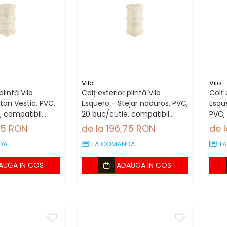
Vilo
Vilo
plintă Vilo
Colț exterior plintă Vilo
Colț 
tan Vestic, PVC,
Esquero - Stejar noduros, PVC,
Esqu
, compatibil
20 buc/cutie, compatibil
PVC,
 mm
plintă 66.6 mm
plin
75 RON
de la 196,75 RON
de 
DA
LA COMANDA
L
AUGA IN COS
ADAUGA IN COS