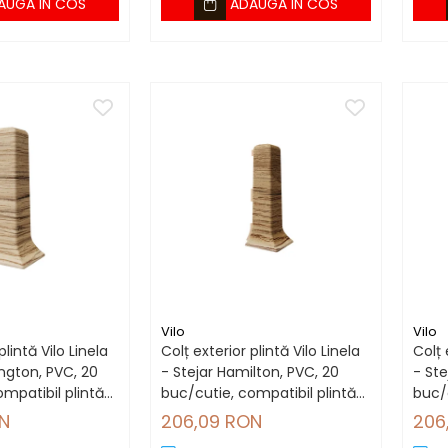
AUGA IN COS
ADAUGA IN COS
Vilo
Vilo
plintă Vilo Linela
Colț exterior plintă Vilo Linela
Colț 
ington, PVC, 20
- Stejar Hamilton, PVC, 20
- Ste
mpatibil plintă
buc/cutie, compatibil plintă
buc/c
80 mm
80 
N
206,09 RON
206