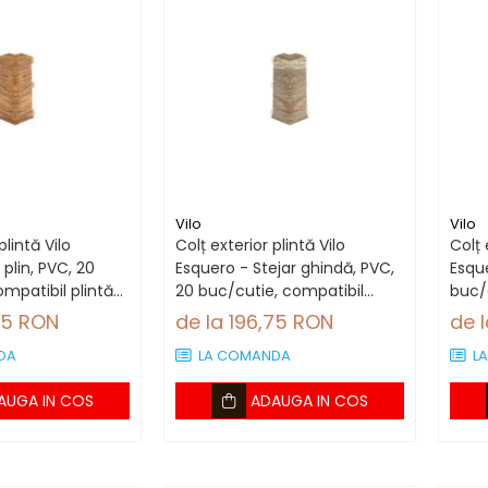
Vilo
Vilo
plintă Vilo
Colț exterior plintă Vilo
Colț 
 plin, PVC, 20
Esquero - Stejar ghindă, PVC,
Esqu
mpatibil plintă
20 buc/cutie, compatibil
buc/c
plintă 66.6 mm
66.
75 RON
de la 196,75 RON
de 
DA
LA COMANDA
L
AUGA IN COS
ADAUGA IN COS