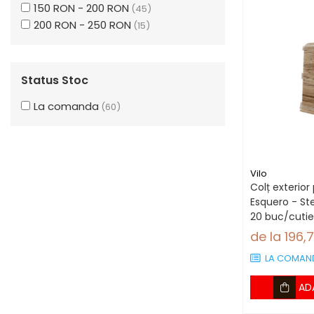
150 RON - 200 RON
(45)
Stejar Ars
(1)
200 RON - 250 RON
(15)
Status Stoc
La comanda
(60)
Vilo
Colț exterior 
Esquero - Ste
20 buc/cutie
plintă 66.6
de la 196,
LA COMAN
AD