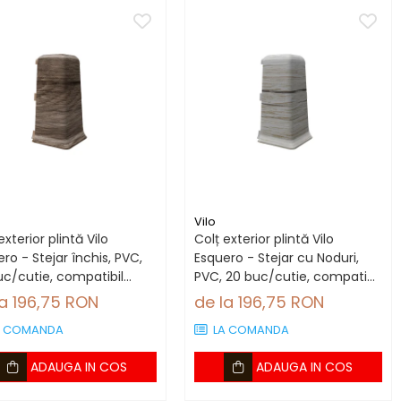
Vilo
exterior plintă Vilo
Colț exterior plintă Vilo
ro - Stejar închis, PVC,
Esquero - Stejar cu Noduri,
uc/cutie, compatibil
PVC, 20 buc/cutie, compatibil
tă 66.6 mm
plintă 66.6 mm
la 196,75 RON
de la 196,75 RON
A COMANDA
LA COMANDA
ADAUGA IN COS
ADAUGA IN COS