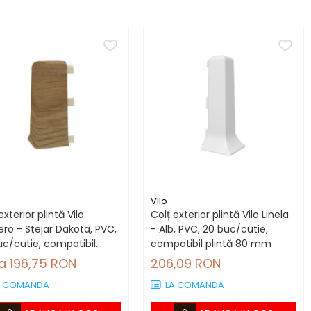
Vilo
exterior plintă Vilo
Colț exterior plintă Vilo Linela
ro - Stejar Dakota, PVC,
- Alb, PVC, 20 buc/cutie,
uc/cutie, compatibil
compatibil plintă 80 mm
tă 66.6 mm
la 196,75 RON
206,09 RON
A COMANDA
LA COMANDA