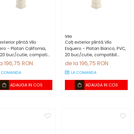
Vilo
exterior plintă Vilo
Colț exterior plintă Vilo
ro - Platan California,
Esquero - Platan Bianco, PVC,
 20 buc/cutie, compatibil
20 buc/cutie, compatibil
tă 66.6 mm
plintă 66.6 mm
la 196,75 RON
de la 196,75 RON
A COMANDA
LA COMANDA
ADAUGA IN COS
ADAUGA IN COS