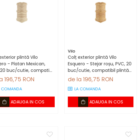
Vilo
exterior plintă Vilo
Colț exterior plintă Vilo
ero - Platan Mexican,
Esquero - Stejar roșu, PVC, 20
 20 buc/cutie, compatibil
buc/cutie, compatibil plintă
tă 66.6 mm
66.6 mm
la 196,75 RON
de la 196,75 RON
A COMANDA
LA COMANDA
ADAUGA IN COS
ADAUGA IN COS