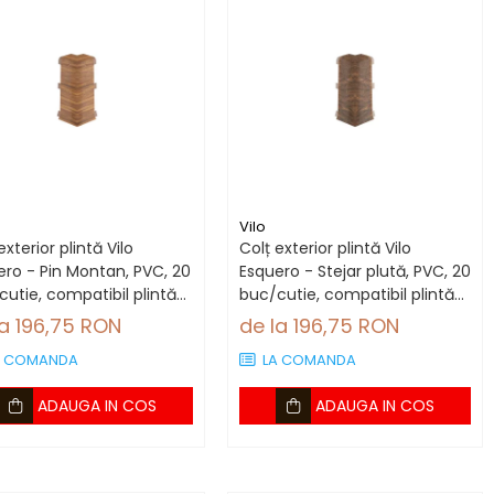
Vilo
exterior plintă Vilo
Colț exterior plintă Vilo
ero - Pin Montan, PVC, 20
Esquero - Stejar plută, PVC, 20
utie, compatibil plintă
buc/cutie, compatibil plintă
6 mm
66.6 mm
la 196,75 RON
de la 196,75 RON
A COMANDA
LA COMANDA
ADAUGA IN COS
ADAUGA IN COS