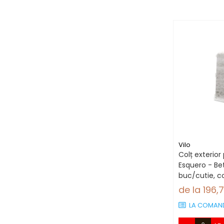
Vilo
Colț exterior 
Esquero - Bet
buc/cutie, co
66.6 mm
de la 196,
LA COMAN