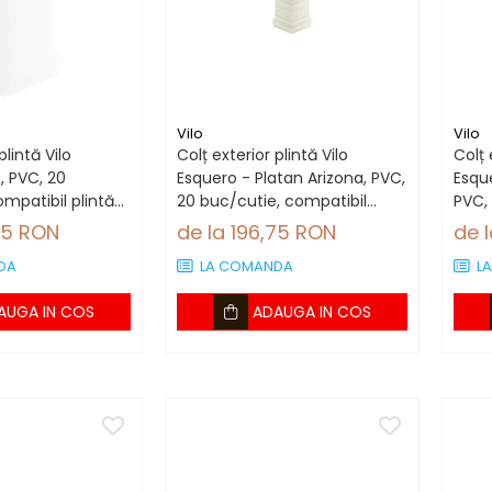
Vilo
Vilo
plintă Vilo
Colț exterior plintă Vilo
Colț 
, PVC, 20
Esquero - Platan Arizona, PVC,
Esque
mpatibil plintă
20 buc/cutie, compatibil
PVC,
plintă 66.6 mm
plin
75 RON
de la 196,75 RON
de 
DA
LA COMANDA
L
AUGA IN COS
ADAUGA IN COS