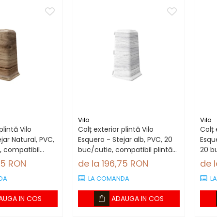
Vilo
Vilo
plintă Vilo
Colț exterior plintă Vilo
Colț 
jar Natural, PVC,
Esquero - Stejar alb, PVC, 20
Esque
, compatibil
buc/cutie, compatibil plintă
20 b
 mm
66.6 mm
plin
75 RON
de la 196,75 RON
de 
DA
LA COMANDA
L
AUGA IN COS
ADAUGA IN COS