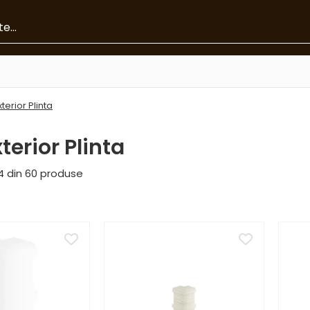
xterior Plinta
terior Plinta
4
din
60
produse