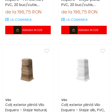
PVC, 20 buc/cutie,
PVC, 20 buc/cutie,
compatibil plintă 66.6
compatibil plintă 66.6
de la 196,75 RON
de la 196,75 RON
mm
mm
LA COMANDA
LA COMANDA
ADAUGA IN COS
ADAUGA IN COS
Vilo
Vilo
Colț exterior plintă Vilo
Colț exterior plintă Vilo
Esquero - Stejar Natural,
Esquero - Stejar alb, PVC,