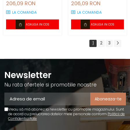
compatibil plintă 80 mm
compatibil plintă 80 mm
206,09 RON
206,09 RON
LA COMANDA
LA COMANDA
ADAUGA IN COS
ADAUGA IN COS
1
2
3
Newsletter
Nu rata ofertele si promotiile noastre
Vreau să mă abonez la newsletter cu promoțiile magazinului. Sunt
de acord cu prelucrarea datelor mele personale conform
Politicii de
Confidentialitate