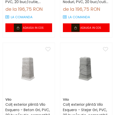
PVC, 20 buc/cutie,
Noduri, PVC, 20 buc/cutie,
compatibil plintă 66.6
compatibil plintă 66.6
de la 196,75 RON
de la 196,75 RON
mm
mm
LA COMANDA
LA COMANDA
ADAUGA IN COS
ADAUGA IN COS
Vilo
Vilo
Colț exterior plintă Vilo
Colț exterior plintă Vilo
Esquero - Beton Gri, PVC,
Esquero - Stejar Gri, PVC,