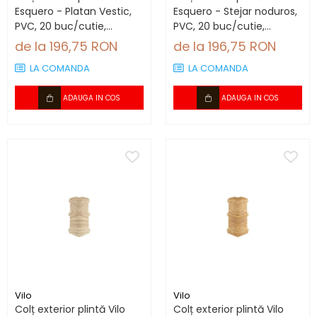
Esquero - Platan Vestic,
Esquero - Stejar noduros,
PVC, 20 buc/cutie,
PVC, 20 buc/cutie,
compatibil plintă 66.6
compatibil plintă 66.6
de la 196,75 RON
de la 196,75 RON
mm
mm
LA COMANDA
LA COMANDA
ADAUGA IN COS
ADAUGA IN COS
Vilo
Vilo
Colț exterior plintă Vilo
Colț exterior plintă Vilo