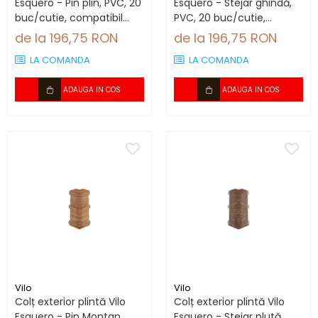
Esquero - Pin plin, PVC, 20
Esquero - Stejar ghindă,
buc/cutie, compatibil
PVC, 20 buc/cutie,
plintă 66.6 mm
compatibil plintă 66.6
de la 196,75 RON
de la 196,75 RON
mm
LA COMANDA
LA COMANDA
ADAUGA IN COS
ADAUGA IN COS
Vilo
Vilo
Colț exterior plintă Vilo
Colț exterior plintă Vilo
Esquero - Pin Montan,
Esquero - Stejar plută,