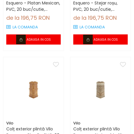
Esquero - Platan Mexican,
Esquero - Stejar roșu,
PVC, 20 buc/cutie,
PVC, 20 buc/cutie,
compatibil plintă 66.6
compatibil plintă 66.6
de la 196,75 RON
de la 196,75 RON
mm
mm
LA COMANDA
LA COMANDA
ADAUGA IN COS
ADAUGA IN COS
Vilo
Vilo
Colț exterior plintă Vilo
Colț exterior plintă Vilo