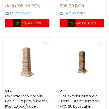
compatibil plintă 66.6
plintă 80 mm
de la 196,75 RON
206,09 RON
mm
LA COMANDA
LA COMANDA
ADAUGA IN COS
ADAUGA IN COS
Vilo
Vilo
Colț exterior plintă Vilo
Colț exterior plintă Vilo
Linela - Stejar Wellington,
Linela - Stejar Hamilton,
PVC, 20 buc/cutie,
PVC, 20 buc/cutie,