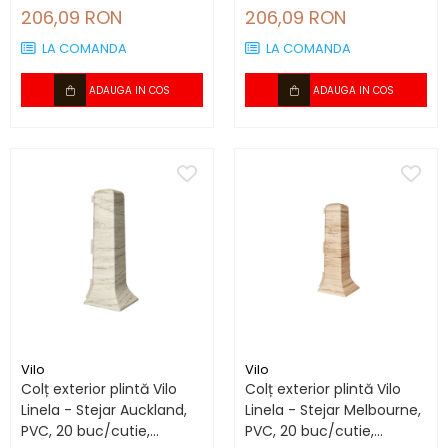
compatibil plintă 80 mm
compatibil plintă 80 mm
206,09 RON
206,09 RON
LA COMANDA
LA COMANDA
ADAUGA IN COS
ADAUGA IN COS
Vilo
Vilo
Colț exterior plintă Vilo
Colț exterior plintă Vilo
Linela - Stejar Auckland,
Linela - Stejar Melbourne,
PVC, 20 buc/cutie,
PVC, 20 buc/cutie,