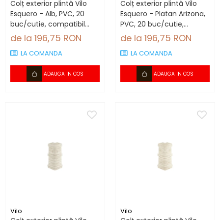
Colț exterior plintă Vilo
Colț exterior plintă Vilo
Esquero - Alb, PVC, 20
Esquero - Platan Arizona,
buc/cutie, compatibil
PVC, 20 buc/cutie,
plintă 66.6 mm
compatibil plintă 66.6
de la 196,75 RON
de la 196,75 RON
mm
LA COMANDA
LA COMANDA
ADAUGA IN COS
ADAUGA IN COS
Vilo
Vilo