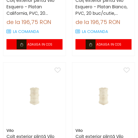
Colț exterior plintă Vilo
Colț exterior plintă Vilo
Esquero - Platan
Esquero - Platan Bianco,
California, PVC, 20
PVC, 20 buc/cutie,
buc/cutie, compatibil
compatibil plintă 66.6
de la 196,75 RON
de la 196,75 RON
plintă 66.6 mm
mm
LA COMANDA
LA COMANDA
ADAUGA IN COS
ADAUGA IN COS
Vilo
Vilo
Colț exterior plintă Vilo
Colț exterior plintă Vilo