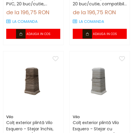
PVC, 20 buc/cutie,
20 buc/cutie, compatibil
compatibil plintă 66.6
plintă 66.6 mm
de la 196,75 RON
de la 196,75 RON
mm
LA COMANDA
LA COMANDA
ADAUGA IN COS
ADAUGA IN COS
Vilo
Vilo
Colț exterior plintă Vilo
Colț exterior plintă Vilo
Esquero - Stejar închis,
Esquero - Stejar cu