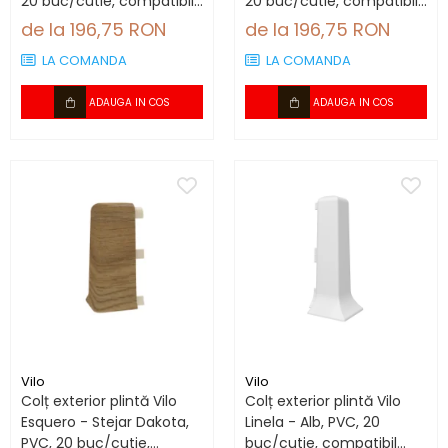
20 buc/cutie, compatibil
20 buc/cutie, compatibil
plintă 66.6 mm
plintă 66.6 mm
de la 196,75 RON
de la 196,75 RON
LA COMANDA
LA COMANDA
ADAUGA IN COS
ADAUGA IN COS
Vilo
Vilo
Colț exterior plintă Vilo
Colț exterior plintă Vilo
Esquero - Stejar Dakota,
Linela - Alb, PVC, 20
PVC, 20 buc/cutie,
buc/cutie, compatibil